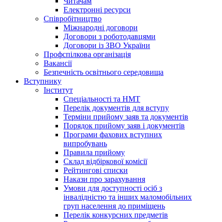
Читачам
Електронні ресурси
Співробітництво
Міжнародні договори
Договори з роботодавцями
Договори із ЗВО України
Профспілкова організація
Вакансії
Безпечність освітнього середовища
Вступнику
Інститут
Спеціальності та НМТ
Перелік документів для вступу
Терміни прийому заяв та документів
Порядок прийому заяв і документів
Програми фахових вступних
випробувань
Правила прийому
Склад відбіркової комісії
Рейтингові списки
Накази про зарахування
Умови для доступності осіб з
інвалідністю та інших маломобільних
груп населення до приміщень
Перелік конкурсних предметів