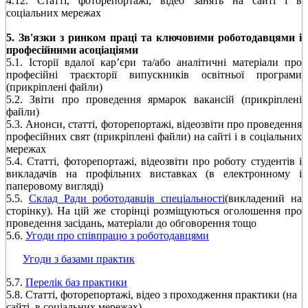
4.12. Статті, фоторепортажі, відео занять на сайті і в
соціальних мережах
5. Зв'язки з ринком праці та ключовими роботодавцями і
професійними асоціаціями
5.1. Історії вдалої кар’єри та/або аналітичні матеріали про
професійні траєкторії випускників освітньої програми
(прикріплені файли)
5.2. Звіти про проведення ярмарок вакансій (прикріплені
файли)
5.3. Анонси, статті, фоторепортажі, відеозвіти про проведення
професійних свят (прикріплені файли) на сайті і в соціальних
мережах
5.4. Статті, фоторепортажі, відеозвіти про роботу студентів і
викладачів на профільних виставках (в електронному і
паперовому вигляді)
5.5.
Склад Ради роботодавців спеціальності
(викладений на
сторінку). На цій же сторінці розміщуються оголошення про
проведення засідань, матеріали до обговорення тощо
5.6.
Угоди про співпрацю з роботодавцями
Угоди з базами практик
5.7.
Перелік баз практики
5.8. Статті, фоторепортажі, відео з проходження практики (на
сайті, в соціальних мережах)