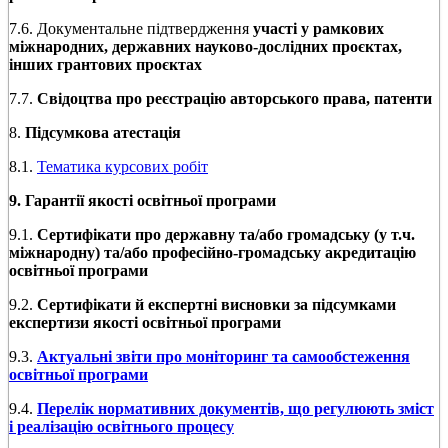
7.6. Документальне підтвердження
участі у рамкових
міжнародних, державних науково-дослідних проєктах,
інших грантових проєктах
7.7.
Свідоцтва про реєстрацію авторського права, патенти
8.
Підсумкова атестація
8.1.
Тематика курсових робіт
9. Гарантії якості освітньої програми
9.1.
Сертифікати про державну та/або громадську (у т.ч.
міжнародну) та/або професійно-громадську акредитацію
освітньої програми
9.2.
Сертифікати й експертні висновки за підсумками
експертизи якості освітньої програми
9.3.
Актуальні звіти про моніторинг та самообстеження
освітньої програми
9.4.
Перелік нормативних документів, що регулюють зміст
і реалізацію освітнього процесу