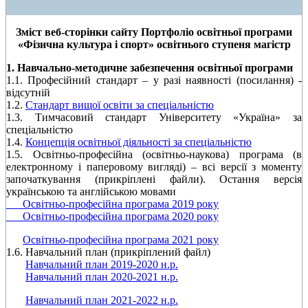
Зміст веб-сторінки сайту Портфоліо освітньої програми
«Фізична культура і спорт» освітнього ступеня магістр
1. Навчально-методичне забезпечення освітньої програми
1.1. Професійний стандарт – у разі наявності (посилання) -
відсутній
1.2.
Стандарт вищої освіти за спеціальністю
1.3. Тимчасовий стандарт Університету «Україна» за
спеціальністю
1.4.
Концепція освітньої діяльності за спеціальністю
1.5. Освітньо-професійна (освітньо-наукова) програма (в
електронному і паперовому вигляді) – всі версії з моменту
започаткування (прикріплені файли). Остання версія
українською та англійською мовами
Освітньо-професійна програма 2019 року
Освітньо-професійна програма 2020 року
Освітньо-професійна програма 2021 року
1.6. Навчальний план (прикріплений файл)
Навчальний план 2019-2020 н.р.
Навчальний план 2020-2021 н.р.
Навчальний план 2021-2022 н.р.