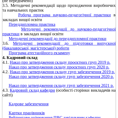
(не передбачено)
3.5. Методичні рекомендації щодо проходження виробничих
та навчальних практик
Робоча програма науково-педагогічної практики
в
закладах вищої освіти
Переддипломна практика
Методичні рекомендації до науково-педагогічної
практики
в закладах вищої освіти
Методичні рекомендації до переддипломної практики
3.6.
Методичні рекомендації до підготовки випускної
(бакалаврської, магістерської) роботи
Програма атестаційного екзамену
4. Кадровий склад
4.1.
Наказ про затвердження складу проєктних груп 2019 р.
Наказ про затвердження складу проєктних груп 2020 р.
4.2.
Наказ про затвердження складу груп забезпечення 2019 р.
Наказ про затвердження складу груп забезпечення 2020 р.
Наказ про затвердження складу груп забезпечення 2021 р.
4.3.
Кадровий склад кафедри
(особисті сторінки викладачів на
сайті)
Кадрове забезпечення
Картки працівників
Рейтингове оцінювання ПВС завідувачем кафедри