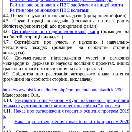
Рейтингове оцінювання ПВС здобувачами вищої освіти
Рейтингове оцінювання ПВС колегами
4.4. Перелік наукових праць викладачів (прикріплений файл)
4.5. Наукові праці викладачів (посилання на електронну
бібліотеку/репозитарій або прикріплені файли)
4.6.
Сертифікати про підвищення кваліфікації
(розміщені на
особистій сторінці викладача)
4.7. Сертифікати про участь у наукових і навчально-
методичних заходах (розміщені на особистій сторінці
викладача)
4.8. Документальне підтвердження участі в рамкових
міжнародних, державних науково-дослідних проєктах, інших
грантових проєктах (посилання на сайт проєкту)
4.9. Свідоцтва про реєстрацію авторського права, патенти
(розміщені на особистій сторінці викладача)
https://www.hist.km.ua/index.php/component/content/article/290
Малоголовка О.А.
4.10.
Результати опитування «Курс навчальної дисципліни
очима студентів» по всіх компонентах освітньої програми
4.11.
Наказ про затвердження гарантів освітніх програм 2019
р.
Наказ про затвердження гарантів освітніх програм 2020
р.