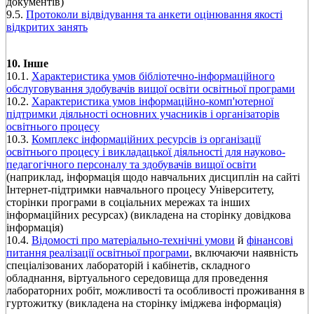
документів)
9.5.
Протоколи відвідування та анкети оцінювання якості
відкритих занять
10. Інше
10.1.
Характеристика умов бібліотечно-інформаційного
обслуговування здобувачів вищої освіти освітньої програми
10.2.
Характеристика умов інформаційно-комп'ютерної
підтримки діяльності основних учасників і організаторів
освітнього процесу
10.3.
Комплекс інформаційних ресурсів із організації
освітнього процесу і викладацької діяльності для науково-
педагогічного персоналу та здобувачів вищої освіти
(наприклад, інформація щодо навчальних дисциплін на сайті
Інтернет-підтримки навчального процесу Університету,
сторінки програми в соціальних мережах та інших
інформаційних ресурсах) (викладена на сторінку довідкова
інформація)
10.4.
Відомості про матеріально-технічні умови
й
фінансові
питання реалізації освітньої програми
, включаючи наявність
спеціалізованих лабораторій і кабінетів, складного
обладнання, віртуального середовища для проведення
лабораторних робіт, можливості та особливості проживання в
гуртожитку (викладена на сторінку іміджева інформація)