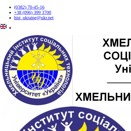
(0382) 70-45-16
+38 (096) 399 3700
hist_ukraine@ukr.net