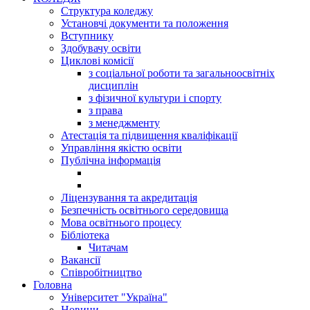
Структура коледжу
Установчі документи та положення
Вступнику
Здобувачу освіти
Циклові комісії
з соціальної роботи та загальноосвітніх
дисциплін
з фізичної культури і спорту
з права
з менеджменту
Атестація та підвищення кваліфікації
Управління якістю освіти
Публічна інформація
Ліцензування та акредитація
Безпечність освітнього середовища
Мова освітнього процесу
Бібліотека
Читачам
Вакансії
Співробітництво
Головна
Університет "Україна"
Новини