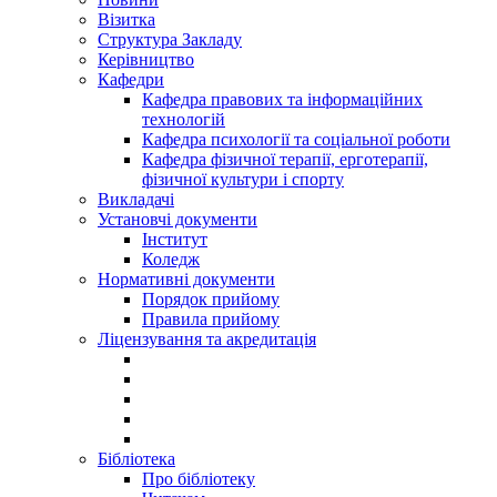
Візитка
Структура Закладу
Керівництво
Кафедри
Кафедра правових та інформаційних
технологій
Кафедра психології та соціальної роботи
Кафедра фізичної терапії, ерготерапії,
фізичної культури і спорту
Викладачі
Установчі документи
Інститут
Коледж
Нормативні документи
Порядок прийому
Правила прийому
Ліцензування та акредитація
Бібліотека
Про бібліотеку