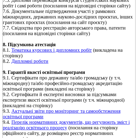
7.5. Дипломи переможців конкурсів студентських наукових
робіт і самі роботи (посилання на відповідні сторінки сайту)
7.6. Документальне підтвердження участі у рамкових
міжнародних, державних науково-дослідних проєктах, інших
грантових проєктах (посилання на сайт проєкту)
7.7. Свідоцтва про реєстрацію авторського права, патенти
(посилання на відповідні сторінки сайту)
8. Підсумкова атестація
8.1.
Тематика курсових і дипломних робіт
(викладена на
сторінку)
8.2.
Дипломні роботи
9. Гарантії якості освітньої програми
9.1. Сертифікати про державну та/або громадську (у т.ч.
міжнародну) та/або професійно-громадську акредитацію
освітньої програми (викладені на сторінку)
9.2. Сертифікати й експертні висновки за підсумками
експертизи якості освітньої програми (у т.ч. міжнародної)
(викладені на сторінку)
9.3.
Актуальні звіти про моніторинг та самообстеження
освітньої програми
9.4.
Перелік нормативних документів, що регулюють зміст і
реалізацію освітнього процесу
(посилання на сторінку
офіційного сайту, де розміщено реєстр нормативних