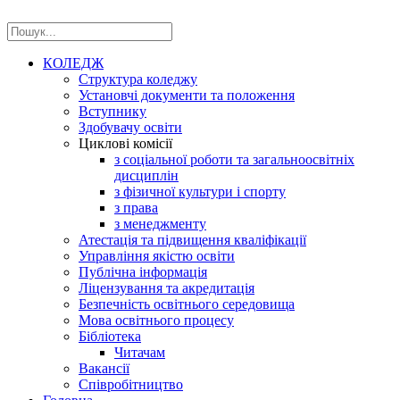
КОЛЕДЖ
Структура коледжу
Установчі документи та положення
Вступнику
Здобувачу освіти
Циклові комісії
з соціальної роботи та загальноосвітніх
дисциплін
з фізичної культури і спорту
з права
з менеджменту
Атестація та підвищення кваліфікації
Управління якістю освіти
Публічна інформація
Ліцензування та акредитація
Безпечність освітнього середовища
Мова освітнього процесу
Бібліотека
Читачам
Вакансії
Співробітництво