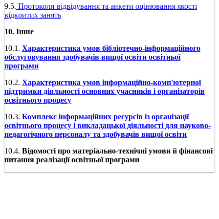
9.5.
Протоколи відвідування та анкети оцінювання якості
відкритих занять
10. Інше
10.1.
Характеристика умов бібліотечно-інформаційного
обслуговування здобувачів вищої освіти освітньої
програми
10.2.
Характеристика умов інформаційно-комп'ютерної
підтримки діяльності основних учасників і організаторів
освітнього процесу
10.3.
Комплекс інформаційних ресурсів із організації
освітнього процесу і викладацької діяльності для науково-
педагогічного персоналу та здобувачів вищої освіти
10.4.
Відомості про матеріально-технічні умови й фінансові
питання реалізації освітньої програми