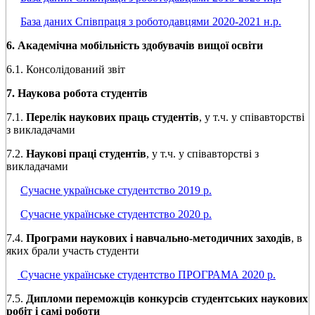
База даних Співпраця з роботодавцями 2020-2021 н.р.
6. Академічна мобільність здобувачів вищої освіти
6.1. Консолідований звіт
7. Наукова робота студентів
7.1.
Перелік наукових праць студентів
, у т.ч. у співавторстві
з викладачами
7.2.
Наукові праці студентів
, у т.ч. у співавторстві з
викладачами
Сучасне українське студентство 2019 р.
Сучасне українське студентство 2020 р.
7.4.
Програми наукових і навчально-методичних заходів
, в
яких брали участь студенти
Сучасне українське студентство ПРОГРАМА 2020 р.
7.5.
Дипломи переможців конкурсів студентських наукових
робіт і самі роботи