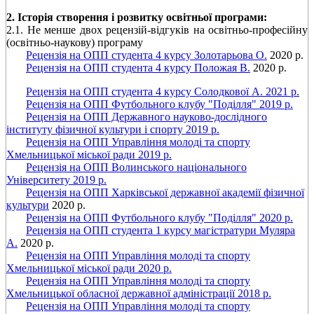
2. Історія створення і розвитку освітньої програми:
2.1. Не менше двох рецензій-відгуків на освітньо-професійну
(освітньо-наукову) програму
Рецензія на ОПП студента 4 курсу Золотарьова О.
2020 р.
Рецензія на ОПП студента 4 курсу Положая В.
2020 р.
Рецензія на ОПП студента 4 курсу Солодкової А. 2021 р.
Рецензія на ОПП Футбольного клубу "Поділля" 2019 р.
Рецензія на ОПП Державного науково-дослідного
інституту фізичної культури і спорту 2019 р.
Рецензія на ОПП Управління молоді та спорту
Хмельницької міської ради 2019 р.
Рецензія на ОПП Волинського національного
Університету 2019 р.
Рецензія на ОПП Харківської державної академії фізичної
культури
2020 р.
Рецензія на ОПП Футбольного клубу "Поділля" 2020 р.
Рецензія на ОПП студента 1 курсу магістратури Муляра
А.
2020 р.
Рецензія на ОПП Управління молоді та спорту
Хмельницької міської ради 2020 р.
Рецензія на ОПП Управління молоді та спорту
Хмельницької обласної державної адміністрації 2018 р.
Рецензія на ОПП Управління молоді та спорту