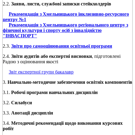
2.2.
Заяви, листи, службові записки стейкхолдерів
Рекомендація з Хмельницького інклюзивно-ресурсного
центру №1
Рекомендація з Хмельницького регіонального центру з
фізичної культури і спорту осіб з інвалідністю
"ІНВАСПОРТ"
2.3.
Звіти про самооцінювання освітньої програми
2.4.
Звіти аудитів або експертні висновки
, підготовлені
Радою з оцінювання якості
Звіт експертної групи бакалавр
3.
Навчально-методичне забезпечення освітніх компонентів
3.1.
Робочі програми навчальних дисциплін
3.2.
Силабуси
3.3.
Анотації дисциплін
3.4.
Методичні рекомендації щодо виконання курсових
робіт