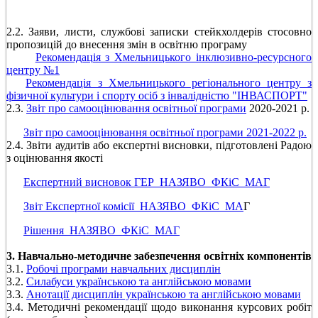
2.2. Заяви, листи, службові записки стейкхолдерів стосовно
пропозицій до внесення змін в освітню програму
Рекомендація з Хмельницького інклюзивно-ресурсного
центру №1
Рекомендація з Хмельницького регіонального центру з
фізичної культури і спорту осіб з інвалідністю "ІНВАСПОРТ"
2.3.
Звіт про самооцінювання освітньої програми
2020-2021 р.
Звіт про самооцінювання освітньої програми 2021-2022 р.
2.4. Звіти аудитів або експертні висновки, підготовлені Радою
з оцінювання якості
Експертний висновок ГЕР_НАЗЯВО_ФКіС_МАГ
Звіт Експертної комісії_НАЗЯВО_ФКіС_МА
Г
Рішення_НАЗЯВО_ФКіС_МАГ
3. Навчально-методичне забезпечення освітніх компонентів
3.1.
Робочі програми навчальних дисциплін
3.2.
Силабуси українською та англійською мовами
3.3.
Анотації дисциплін українською та англійською мовами
3.4. Методичні рекомендації щодо виконання курсових робіт