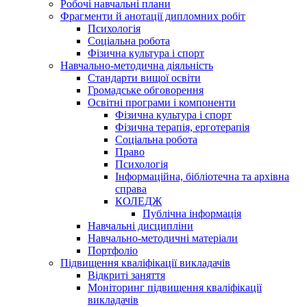
Робочі навчальні плани
Фрагменти й анотації дипломних робіт
Психологія
Соціальна робота
Фізична культура і спорт
Навчально-методична діяльність
Стандарти вищої освіти
Громадське обговорення
Освітні програми і компоненти
Фізична культура і спорт
Фізична терапія, ерготерапія
Соціальна робота
Право
Психологія
Інформаційна, бібліотечна та архівна
справа
КОЛЕДЖ
Публічна інформація
Навчальні дисципліни
Навчально-методичні матеріали
Портфоліо
Підвищення кваліфікації викладачів
Відкриті заняття
Моніторинг підвищення кваліфікації
викладачів