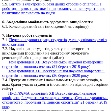
5.9.
Витяги з електронної бази даних стосовно співпраці з
роботодавцями, практики і працевлаштування студентів, що
позитивно впливають на імідж
6. Академічна мобільність здобувачів вищої освіти
6.1. Консолідований звіт (викладений на сторінку)
7. Наукова робота студентів
7.1.
Перелік наукових праць студентів, у т.ч. у співавторстві з
викладачами
7.2. Наукові праці студентів, у т.ч. у співавторстві з
викладачами (посилання на електронну бібліотеку/
репозитарій або прикріплені файли)
Тези доповідей ХІІ Всеукраїнської наукової конференції
студентів та молодих вчених (21 березня 2019 року)
Тези доповідей ХІІІ Всеукраїнської наукової конференції
студентів та молодих вчених (26 березня 2020 року
7.4. Програми наукових і навчально-методичних заходів, в
яких брали участь студенти (посилання на відповідні сторінки
сайту)
ПРОГРАМА доповідей ХІІ Всеукраїнської наукової
конференції студентів та молодих вчених „Сучасне українське
студентство: проблеми та ціннісні орієнтації” 21 березня 2019
року