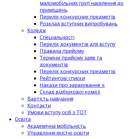
маломобільних груп населення до
приміщень
Перелік конкурсних предметів
Розклад вступних випробувань
Коледж
Спеціальності
Перелік документів для вступу
Правила прийому
Терміни прийому заяв та
документів
Перелік конкурсних предметів
Рейтингові списки
Накази про зарахування_к
Склад відбіркової комісії
Вартість навчання
Контакти
Умови вступу осіб з ТОТ
Освіта
Академічна мобільність
Управління якістю освіти