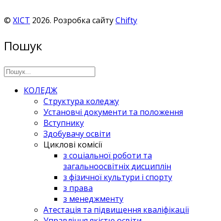
©
ХІСТ
2026. Розробка сайту
Chifty
Пошук
КОЛЕДЖ
Структура коледжу
Установчі документи та положення
Вступнику
Здобувачу освіти
Циклові комісії
з соціальної роботи та
загальноосвітніх дисциплін
з фізичної культури і спорту
з права
з менеджменту
Атестація та підвищення кваліфікації
Управління якістю освіти