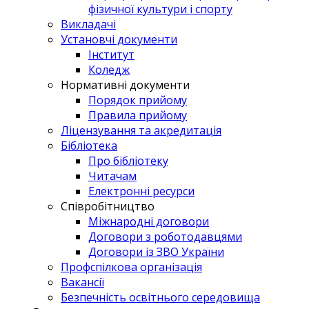
фізичної культури і спорту
Викладачі
Установчі документи
Інститут
Коледж
Нормативні документи
Порядок прийому
Правила прийому
Ліцензування та акредитація
Бібліотека
Про бібліотеку
Читачам
Електронні ресурси
Співробітництво
Міжнародні договори
Договори з роботодавцями
Договори із ЗВО України
Профспілкова організація
Вакансії
Безпечність освітнього середовища