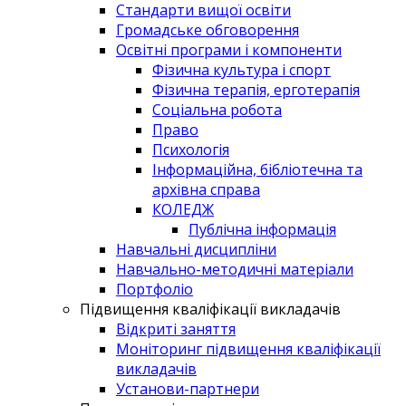
Стандарти вищої освіти
Громадське обговорення
Освітні програми і компоненти
Фізична культура і спорт
Фізична терапія, ерготерапія
Соціальна робота
Право
Психологія
Інформаційна, бібліотечна та
архівна справа
КОЛЕДЖ
Публічна інформація
Навчальні дисципліни
Навчально-методичні матеріали
Портфоліо
Підвищення кваліфікації викладачів
Відкриті заняття
Моніторинг підвищення кваліфікації
викладачів
Установи-партнери