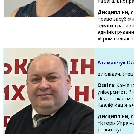
та загальнопр
Дисципліни, я
право зарубіжн
адміністративн
адмініструванн
«Кримінальне 
Атаманчук Ол
викладач, спеці
Освіта
: Кам'я
університет, Рі
Педагогіка і ме
Кваліфікація: в
Дисципліни, я
«Історія Україн
розвитку»