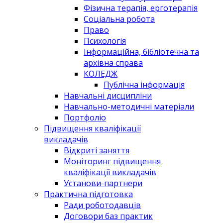
Фізична терапія, ерготерапія
Соціальна робота
Право
Психологія
Інформаційна, бібліотечна та
архівна справа
КОЛЕДЖ
Публічна інформація
Навчальні дисципліни
Навчально-методичні матеріали
Портфоліо
Підвищення кваліфікації
викладачів
Відкриті заняття
Моніторинг підвищення
кваліфікації викладачів
Установи-партнери
Практична підготовка
Ради роботодавців
Договори баз практик