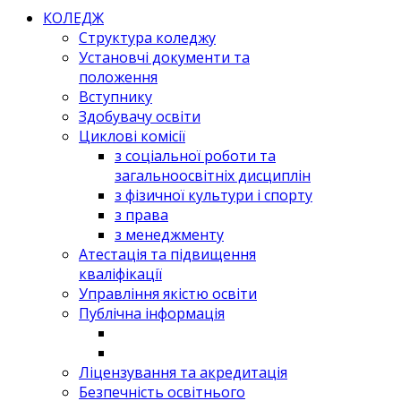
КОЛЕДЖ
Структура коледжу
Установчі документи та
положення
Вступнику
Здобувачу освіти
Циклові комісії
з соціальної роботи та
загальноосвітніх дисциплін
з фізичної культури і спорту
з права
з менеджменту
Атестація та підвищення
кваліфікації
Управління якістю освіти
Публічна інформація
Ліцензування та акредитація
Безпечність освітнього