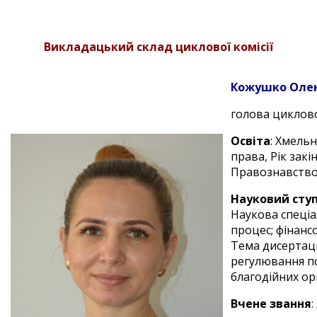
Викладацький склад циклової комісії
Кожушко Олен
голова циклової
Освіта
: Хмель
права, Рік закі
Правознавство,
Науковий ступ
Наукова спеціа
процес; фінанс
Тема дисертаці
регулювання по
благодійних орг
Вчене звання