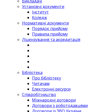
Викладачі
Установчі документи
Інститут
Коледж
Нормативні документи
Порядок прийому
Правила прийому
Ліцензування та акредитація
Бібліотека
Про бібліотеку
Читачам
Електронні ресурси
Співробітництво
Міжнародні договори
Договори з роботодавцями
Договори із ЗВО України