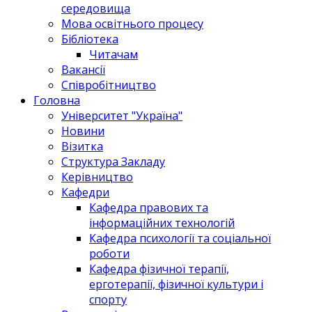
середовища
Мова освітнього процесу
Бібліотека
Читачам
Вакансії
Співробітництво
Головна
Університет "Україна"
Новини
Візитка
Структура Закладу
Керівництво
Кафедри
Кафедра правових та
інформаційних технологій
Кафедра психології та соціальної
роботи
Кафедра фізичної терапії,
ерготерапії, фізичної культури і
спорту