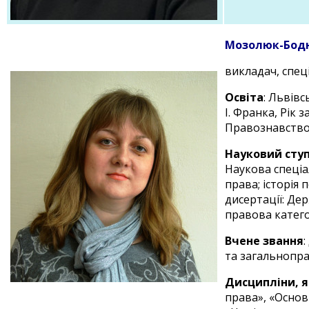
Мозолюк-Бод
викладач, спеці
Освіта
: Львівс
І. Франка, Рік 
Правознавство,
Науковий ступ
Наукова спеціал
права; історія 
дисертації: Де
правова катего
Вчене звання
та загальнопр
Дисципліни, я
права», «Основ