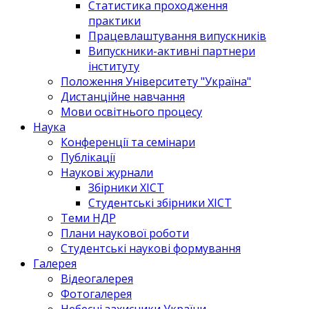
Статистика проходження
практики
Працевлаштування випускників
Випускники-активні партнери
інституту
Положення Університету "Україна"
Дистанційне навчання
Мови освітнього процесу
Наука
Конференції та семінари
Публікації
Наукові журнали
Збірники ХІСТ
Студентські збірники ХІСТ
Теми НДР
Плани наукової роботи
Студентські наукові формування
Галерея
Відеогалерея
Фотогалерея