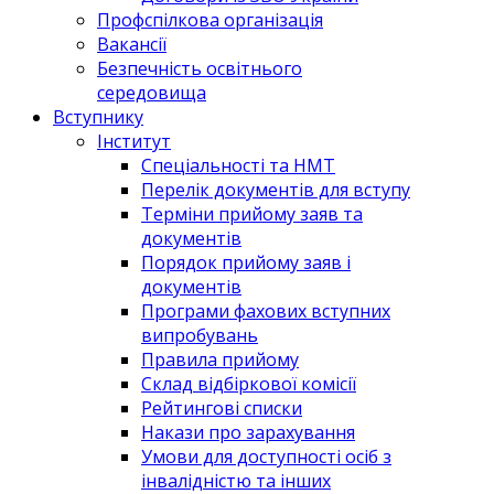
Профспілкова організація
Вакансії
Безпечність освітнього
середовища
Вступнику
Інститут
Спеціальності та НМТ
Перелік документів для вступу
Терміни прийому заяв та
документів
Порядок прийому заяв і
документів
Програми фахових вступних
випробувань
Правила прийому
Склад відбіркової комісії
Рейтингові списки
Накази про зарахування
Умови для доступності осіб з
інвалідністю та інших