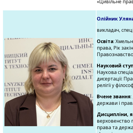
«Цивільне пра
Олійник Улян
викладач, спеці
Освіта
: Хмель
права, Рік закі
Правознавство,
Науковий ступ
Наукова спеціа
дисертації: Пра
релігії у філо
Вчене звання
:
держави і прав
Дисципліни, я
верховенство пр
права та держа