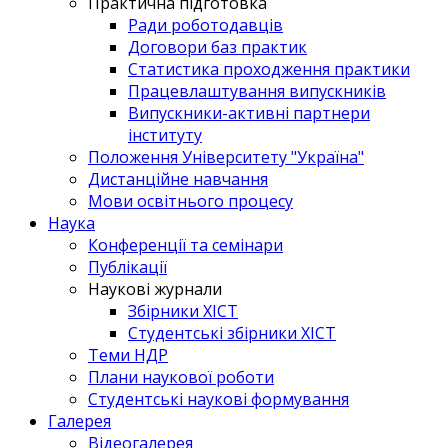
Практична підготовка
Ради роботодавців
Договори баз практик
Статистика проходження практики
Працевлаштування випускників
Випускники-активні партнери
інституту
Положення Університету "Україна"
Дистанційне навчання
Мови освітнього процесу
Наука
Конференції та семінари
Публікації
Наукові журнали
Збірники ХІСТ
Студентські збірники ХІСТ
Теми НДР
Плани наукової роботи
Студентські наукові формування
Галерея
Відеогалерея