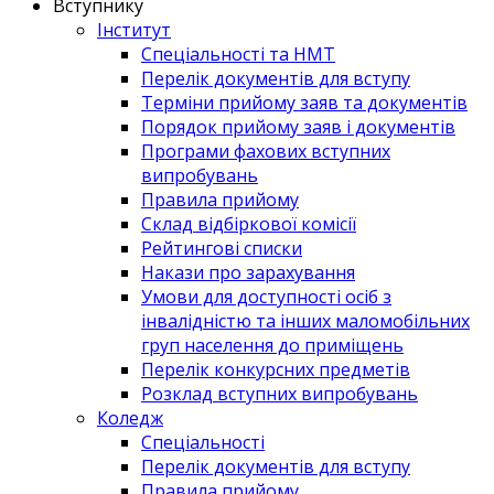
Вступнику
Інститут
Спеціальності та НМТ
Перелік документів для вступу
Терміни прийому заяв та документів
Порядок прийому заяв і документів
Програми фахових вступних
випробувань
Правила прийому
Склад відбіркової комісії
Рейтингові списки
Накази про зарахування
Умови для доступності осіб з
інвалідністю та інших маломобільних
груп населення до приміщень
Перелік конкурсних предметів
Розклад вступних випробувань
Коледж
Спеціальності
Перелік документів для вступу
Правила прийому