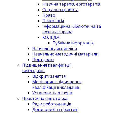
Фізична терапія, ерготерапія
Соціальна робота
Право
Психологія
Інформаційна, бібліотечна та
архівна справа
КОЛЕДЖ
Публічна інформація
Навчальні дисципліни
Навчально-методичні матеріали
Портфоліо
Підвищення кваліфікації
викладачів
Відкриті заняття
Моніторинг підвищення
кваліфікації викладачів
Установи-партнери
Практична підготовка
Ради роботодавців
Договори баз практик