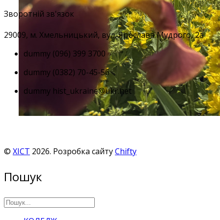
Зворотній зв'язок
29009, м
. Хмельницький, вул. Ярослава Мудрого, 2а
dummy
(096) 399 3700
dummy
(0382) 70-45-56
dummy
hist_ukraine@ukr.net
©
ХІСТ
2026. Розробка сайту
Chifty
Пошук