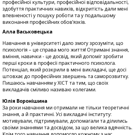
професійної культури, професійної відповідальності,
здобуття практичних навиків, відкритість дали мені
впевненості у пошуку роботи та у подальшому
виконання професійних обов’язків.
Алла Васьковецька
Навчання в університеті дало змогу зрозуміти, що
психологія – це справа мого життя! Отримані знання,
вміння, навички - це досвід, який допоміг зробити
перші кроки в професії практичного психолога.
Потенціал, який розкрили в мені викладачі, ще досі
штовхає до професійних звершень та саморозвитку.
Пишаюсь навчанням у ХІСТ та тим, що своїх
викладачів сміливо називаю колегами.
Юлія Воронішина
За роки навчання ми отримали не тільки теоретичні
знання, а й практичні. Усі викладачі інституту:
мотивували, підтримували, допомагали та ділились
своїми знаннями та досвідом, за що велика вдячність.
Крім того навчання допомогло кожному з нас