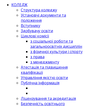
КОЛЕДЖ
Структура коледжу
Установчі документи та
положення
Вступнику
Здобувачу освіти
Циклові комісії
з соціальної роботи та
загальноосвітніх дисциплін
з фізичної культури і спорту
з права
з менеджменту
Атестація та підвищення
кваліфікації
Управління якістю освіти
Публічна інформація
Ліцензування та акредитація
Безпечність освітнього