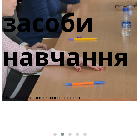
ися?
засоби
навчання
Ми надаємо лише якісні знання