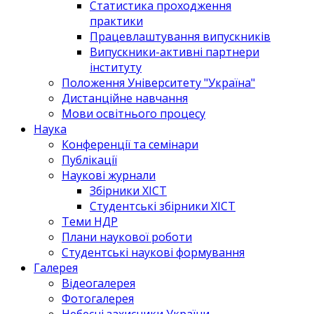
Статистика проходження
практики
Працевлаштування випускників
Випускники-активні партнери
інституту
Положення Університету "Україна"
Дистанційне навчання
Мови освітнього процесу
Наука
Конференції та семінари
Публікації
Наукові журнали
Збірники ХІСТ
Студентські збірники ХІСТ
Теми НДР
Плани наукової роботи
Студентські наукові формування
Галерея
Відеогалерея
Фотогалерея