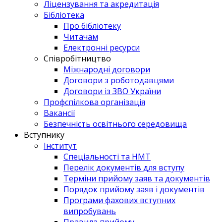
Ліцензування та акредитація
Бібліотека
Про бібліотеку
Читачам
Електронні ресурси
Співробітництво
Міжнародні договори
Договори з роботодавцями
Договори із ЗВО України
Профспілкова організація
Вакансії
Безпечність освітнього середовища
Вступнику
Інститут
Спеціальності та НМТ
Перелік документів для вступу
Терміни прийому заяв та документів
Порядок прийому заяв і документів
Програми фахових вступних
випробувань