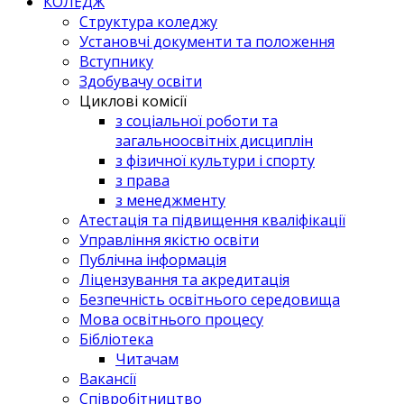
КОЛЕДЖ
Структура коледжу
Установчі документи та положення
Вступнику
Здобувачу освіти
Циклові комісії
з соціальної роботи та
загальноосвітніх дисциплін
з фізичної культури і спорту
з права
з менеджменту
Атестація та підвищення кваліфікації
Управління якістю освіти
Публічна інформація
Ліцензування та акредитація
Безпечність освітнього середовища
Мова освітнього процесу
Бібліотека
Читачам
Вакансії
Співробітництво