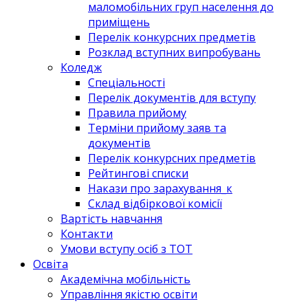
маломобільних груп населення до
приміщень
Перелік конкурсних предметів
Розклад вступних випробувань
Коледж
Спеціальності
Перелік документів для вступу
Правила прийому
Терміни прийому заяв та
документів
Перелік конкурсних предметів
Рейтингові списки
Накази про зарахування_к
Склад відбіркової комісії
Вартість навчання
Контакти
Умови вступу осіб з ТОТ
Освіта
Академічна мобільність
Управління якістю освіти