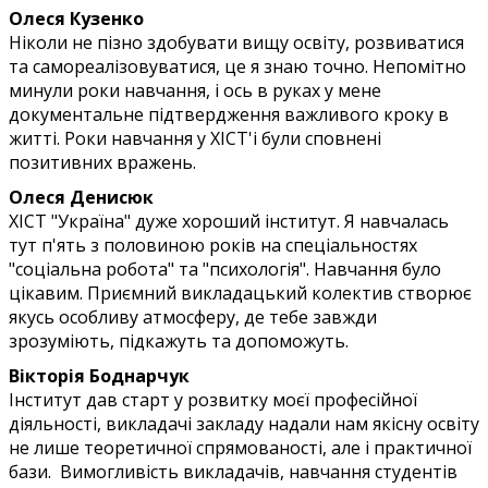
Олеся Кузенко
Ніколи не пізно здобувати вищу освіту, розвиватися
та самореалізовуватися, це я знаю точно. Непомітно
минули роки навчання, і ось в руках у мене
документальне підтвердження важливого кроку в
житті. Роки навчання у ХІСТ'і були сповнені
позитивних вражень.
Олеся Денисюк
ХІСТ "Україна" дуже хороший інститут. Я навчалась
тут п'ять з половиною років на спеціальностях
"соціальна робота" та "психологія". Навчання було
цікавим. Приємний викладацький колектив створює
якусь особливу атмосферу, де тебе завжди
зрозуміють, підкажуть та допоможуть.
Вікторія Боднарчук
Інститут дав старт у розвитку моєї професійної
діяльності, викладачі закладу надали нам якісну освіту
не лише теоретичної спрямованості, але і практичної
бази. Вимогливість викладачів, навчання студентів