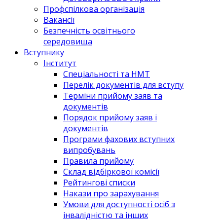
Профспілкова організація
Вакансії
Безпечність освітнього
середовища
Вступнику
Інститут
Спеціальності та НМТ
Перелік документів для вступу
Терміни прийому заяв та
документів
Порядок прийому заяв і
документів
Програми фахових вступних
випробувань
Правила прийому
Склад відбіркової комісії
Рейтингові списки
Накази про зарахування
Умови для доступності осіб з
інвалідністю та інших