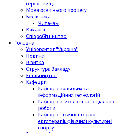
середовища
Мова освітнього процесу
Бібліотека
Читачам
Вакансії
Співробітництво
Головна
Університет "Україна"
Новини
Візитка
Структура Закладу
Керівництво
Кафедри
Кафедра правових та
інформаційних технологій
Кафедра психології та соціальної
роботи
Кафедра фізичної терапії,
ерготерапії, фізичної культури і
спорту