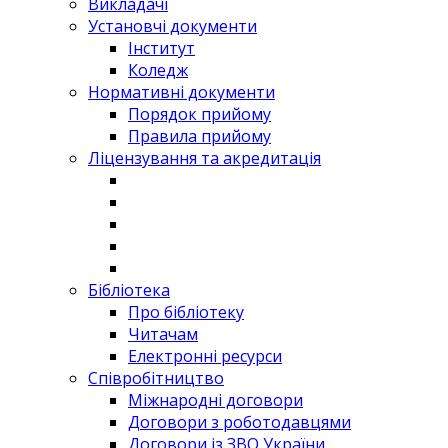
Викладачі
Установчі документи
Інститут
Коледж
Нормативні документи
Порядок прийому
Правила прийому
Ліцензування та акредитація
Бібліотека
Про бібліотеку
Читачам
Електронні ресурси
Співробітництво
Міжнародні договори
Договори з роботодавцями
Договори із ЗВО України