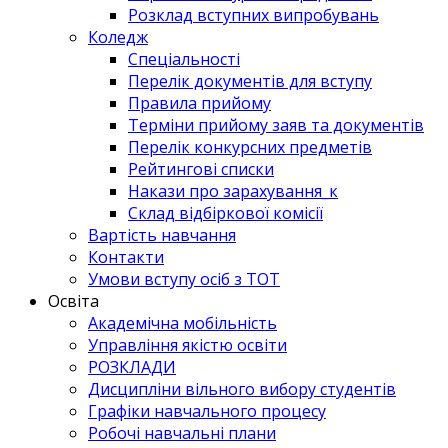
Розклад вступних випробувань
Коледж
Спеціальності
Перелік документів для вступу
Правила прийому
Терміни прийому заяв та документів
Перелік конкурсних предметів
Рейтингові списки
Накази про зарахування_к
Склад відбіркової комісії
Вартість навчання
Контакти
Умови вступу осіб з ТОТ
Освіта
Академічна мобільність
Управління якістю освіти
РОЗКЛАДИ
Дисципліни вільного вибору студентів
Графіки навчального процесу
Робочі навчальні плани