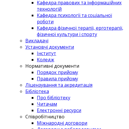
Кафедра правових та інформаційних
технологій
Кафедра психології та соціальної
роботи
Кафедра фізичної терапії, ерготерапії,
фізичної культури і спорту
Викладачі
Установчі документи
Інститут
Коледж
Нормативні документи
Порядок прийому
Правила прийому
Ліцензування та акредитація
Бібліотека
Про бібліотеку
Читачам
Електронні ресурси
Співробітництво
Міжнародні договори