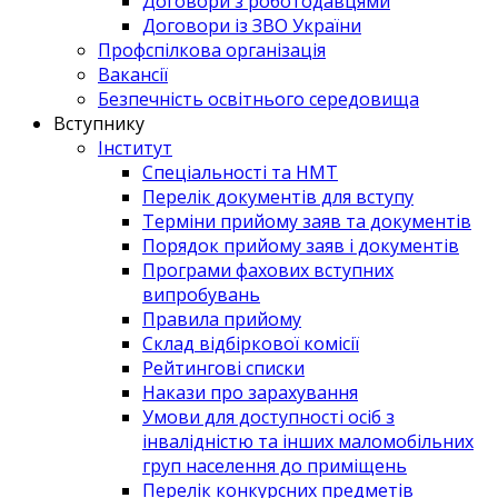
Договори з роботодавцями
Договори із ЗВО України
Профспілкова організація
Вакансії
Безпечність освітнього середовища
Вступнику
Інститут
Спеціальності та НМТ
Перелік документів для вступу
Терміни прийому заяв та документів
Порядок прийому заяв і документів
Програми фахових вступних
випробувань
Правила прийому
Склад відбіркової комісії
Рейтингові списки
Накази про зарахування
Умови для доступності осіб з
інвалідністю та інших маломобільних
груп населення до приміщень
Перелік конкурсних предметів