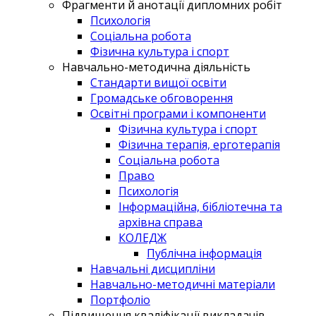
Фрагменти й анотації дипломних робіт
Психологія
Соціальна робота
Фізична культура і спорт
Навчально-методична діяльність
Стандарти вищої освіти
Громадське обговорення
Освітні програми і компоненти
Фізична культура і спорт
Фізична терапія, ерготерапія
Соціальна робота
Право
Психологія
Інформаційна, бібліотечна та
архівна справа
КОЛЕДЖ
Публічна інформація
Навчальні дисципліни
Навчально-методичні матеріали
Портфоліо
Підвищення кваліфікації викладачів