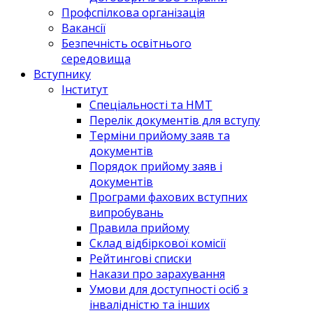
Профспілкова організація
Вакансії
Безпечність освітнього
середовища
Вступнику
Інститут
Спеціальності та НМТ
Перелік документів для вступу
Терміни прийому заяв та
документів
Порядок прийому заяв і
документів
Програми фахових вступних
випробувань
Правила прийому
Склад відбіркової комісії
Рейтингові списки
Накази про зарахування
Умови для доступності осіб з
інвалідністю та інших