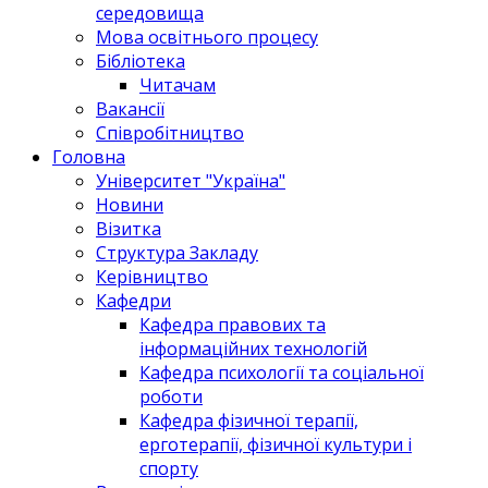
середовища
Мова освітнього процесу
Бібліотека
Читачам
Вакансії
Співробітництво
Головна
Університет "Україна"
Новини
Візитка
Структура Закладу
Керівництво
Кафедри
Кафедра правових та
інформаційних технологій
Кафедра психології та соціальної
роботи
Кафедра фізичної терапії,
ерготерапії, фізичної культури і
спорту