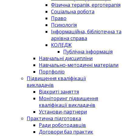
Фізична терапія, ерготерапія
Соціальна робота
Право
Психологія
Інформаційна, бібліотечна та
архівна справа
КОЛЕДЖ
Публічна інформація
Навчальні дисципліни
Навчально-методичні матеріали
Портфоліо
Підвищення кваліфікації
викладачів
Відкриті заняття
Моніторинг підвищення
кваліфікації викладачів
Установи-партнери
Практична підготовка
Ради роботодавців
Договори баз практик