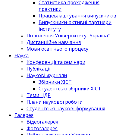
Статистика проходження
практики
Працевлаштування випускників
Випускники-активні партнери
інституту
Положення Університету "Україна"
Дистанційне навчання
Мови освітнього процесу
Наука
Конференції та семінари
Публікації
Наукові журнали
Збірники ХІСТ
Студентські збірники ХІСТ
Теми НДР
Плани наукової роботи
Студентські наукові формування
Галерея
Відеогалерея
Фотогалерея