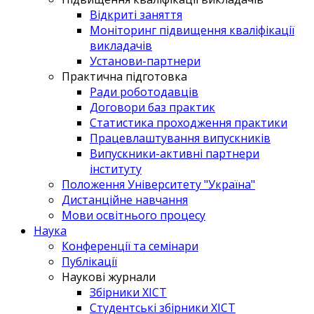
Відкриті заняття
Моніторинг підвищення кваліфікації
викладачів
Установи-партнери
Практична підготовка
Ради роботодавців
Договори баз практик
Статистика проходження практики
Працевлаштування випускників
Випускники-активні партнери
інституту
Положення Університету "Україна"
Дистанційне навчання
Мови освітнього процесу
Наука
Конференції та семінари
Публікації
Наукові журнали
Збірники ХІСТ
Студентські збірники ХІСТ