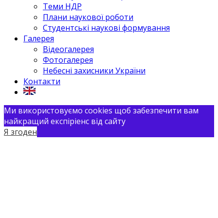
Теми НДР
Плани наукової роботи
Студентські наукові формування
Галерея
Відеогалерея
Фотогалерея
Небесні захисники України
Контакти
Ми використовуємо cookies щоб забезпечити вам
найкращий експіріенс від сайту
Я згоден