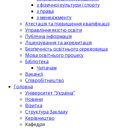
з фізичної культури і спорту
з права
з менеджменту
Атестація та підвищення кваліфікації
Управління якістю освіти
Публічна інформація
Ліцензування та акредитація
Безпечність освітнього середовища
Мова освітнього процесу
Бібліотека
Читачам
Вакансії
Співробітництво
Головна
Університет "Україна"
Новини
Візитка
Структура Закладу
Керівництво
Кафедри