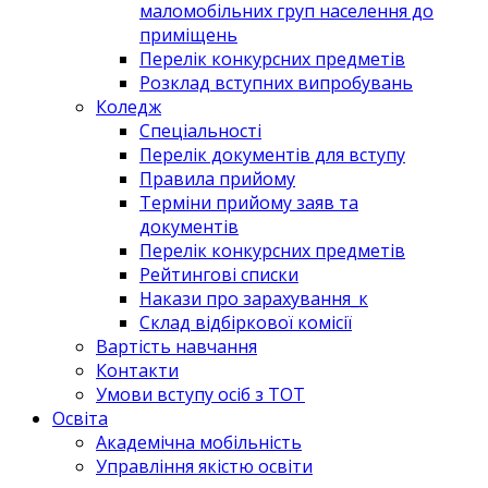
маломобільних груп населення до
приміщень
Перелік конкурсних предметів
Розклад вступних випробувань
Коледж
Спеціальності
Перелік документів для вступу
Правила прийому
Терміни прийому заяв та
документів
Перелік конкурсних предметів
Рейтингові списки
Накази про зарахування_к
Склад відбіркової комісії
Вартість навчання
Контакти
Умови вступу осіб з ТОТ
Освіта
Академічна мобільність
Управління якістю освіти