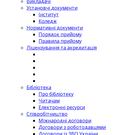
Викладачі
Установчі документи
Інститут
Коледж
Нормативні документи
Порядок прийому
Правила прийому
Ліцензування та акредитація
Бібліотека
Про бібліотеку
Читачам
Електронні ресурси
Співробітництво
Міжнародні договори
Договори з роботодавцями
Договори із ЗВО України