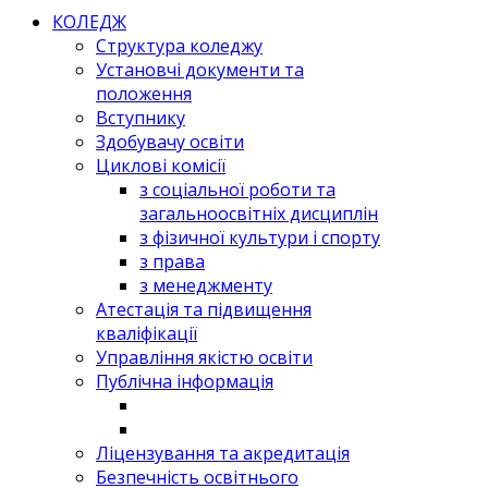
КОЛЕДЖ
Структура коледжу
Установчі документи та
положення
Вступнику
Здобувачу освіти
Циклові комісії
з соціальної роботи та
загальноосвітніх дисциплін
з фізичної культури і спорту
з права
з менеджменту
Атестація та підвищення
кваліфікації
Управління якістю освіти
Публічна інформація
Ліцензування та акредитація
Безпечність освітнього