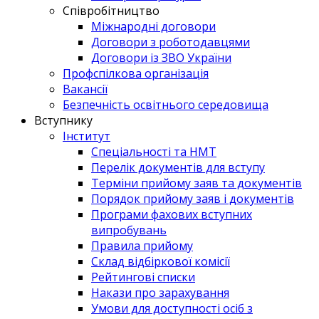
Співробітництво
Міжнародні договори
Договори з роботодавцями
Договори із ЗВО України
Профспілкова організація
Вакансії
Безпечність освітнього середовища
Вступнику
Інститут
Спеціальності та НМТ
Перелік документів для вступу
Терміни прийому заяв та документів
Порядок прийому заяв і документів
Програми фахових вступних
випробувань
Правила прийому
Склад відбіркової комісії
Рейтингові списки
Накази про зарахування
Умови для доступності осіб з