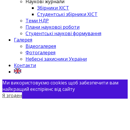
Наукові журнали
Збірники ХІСТ
Студентські збірники ХІСТ
Теми НДР
Плани наукової роботи
Студентські наукові формування
Галерея
Відеогалерея
Фотогалерея
Небесні захисники України
Контакти
Ми використовуємо cookies щоб забезпечити вам
найкращий експіріенс від сайту
Я згоден