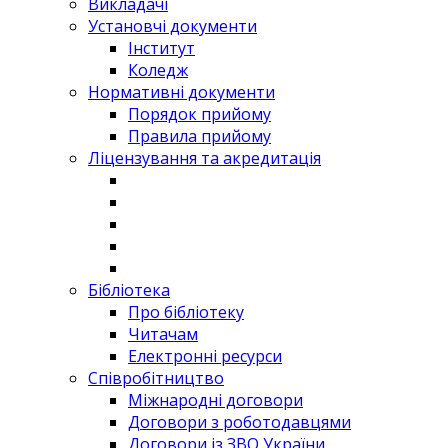
Викладачі
Установчі документи
Інститут
Коледж
Нормативні документи
Порядок прийому
Правила прийому
Ліцензування та акредитація
Бібліотека
Про бібліотеку
Читачам
Електронні ресурси
Співробітництво
Міжнародні договори
Договори з роботодавцями
Договори із ЗВО України