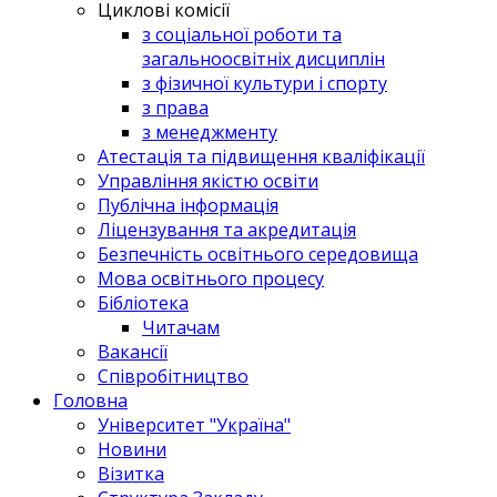
Циклові комісії
з соціальної роботи та
загальноосвітніх дисциплін
з фізичної культури і спорту
з права
з менеджменту
Атестація та підвищення кваліфікації
Управління якістю освіти
Публічна інформація
Ліцензування та акредитація
Безпечність освітнього середовища
Мова освітнього процесу
Бібліотека
Читачам
Вакансії
Співробітництво
Головна
Університет "Україна"
Новини
Візитка