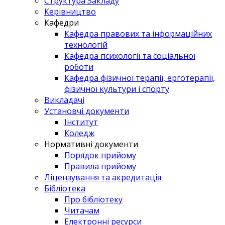
Структура Закладу
Керівництво
Кафедри
Кафедра правових та інформаційних
технологій
Кафедра психології та соціальної
роботи
Кафедра фізичної терапії, ерготерапії,
фізичної культури і спорту
Викладачі
Установчі документи
Інститут
Коледж
Нормативні документи
Порядок прийому
Правила прийому
Ліцензування та акредитація
Бібліотека
Про бібліотеку
Читачам
Електронні ресурси