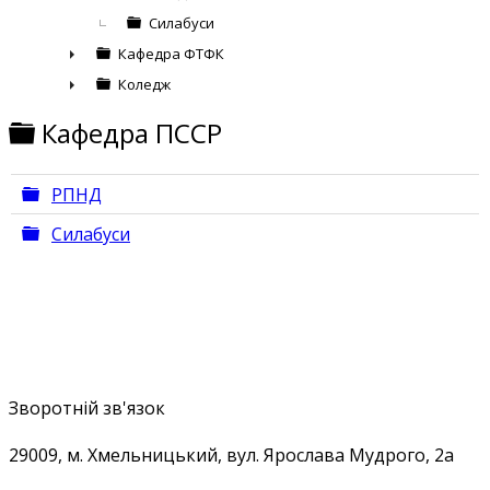
Силабуси
Кафедра ФТФК
►
Коледж
►
Folder
Кафедра ПССР
Folder
РПНД
Folder
Силабуси
Зворотній зв'язок
29009, м
. Хмельницький, вул. Ярослава Мудрого, 2а