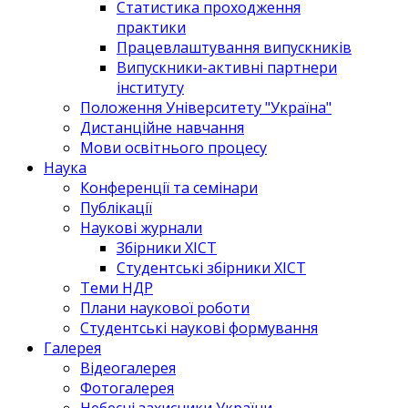
Статистика проходження
практики
Працевлаштування випускників
Випускники-активні партнери
інституту
Положення Університету "Україна"
Дистанційне навчання
Мови освітнього процесу
Наука
Конференції та семінари
Публікації
Наукові журнали
Збірники ХІСТ
Студентські збірники ХІСТ
Теми НДР
Плани наукової роботи
Студентські наукові формування
Галерея
Відеогалерея
Фотогалерея