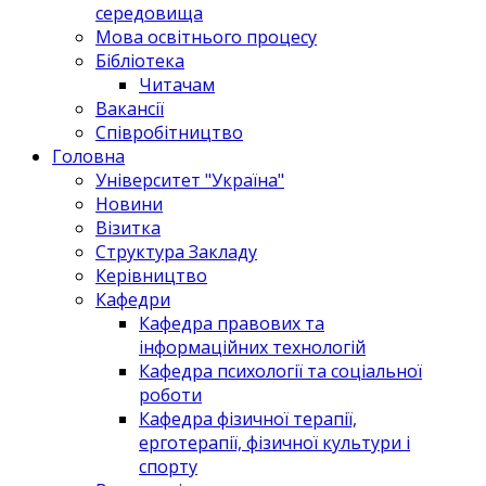
середовища
Мова освітнього процесу
Бібліотека
Читачам
Вакансії
Співробітництво
Головна
Університет "Україна"
Новини
Візитка
Структура Закладу
Керівництво
Кафедри
Кафедра правових та
інформаційних технологій
Кафедра психології та соціальної
роботи
Кафедра фізичної терапії,
ерготерапії, фізичної культури і
спорту