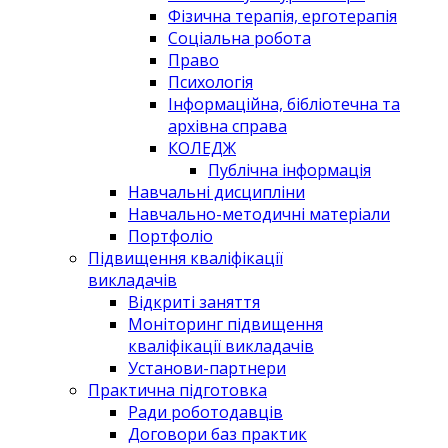
Фізична терапія, ерготерапія
Соціальна робота
Право
Психологія
Інформаційна, бібліотечна та
архівна справа
КОЛЕДЖ
Публічна інформація
Навчальні дисципліни
Навчально-методичні матеріали
Портфоліо
Підвищення кваліфікації
викладачів
Відкриті заняття
Моніторинг підвищення
кваліфікації викладачів
Установи-партнери
Практична підготовка
Ради роботодавців
Договори баз практик