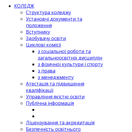
КОЛЕДЖ
Структура коледжу
Установчі документи та
положення
Вступнику
Здобувачу освіти
Циклові комісії
з соціальної роботи та
загальноосвітніх дисциплін
з фізичної культури і спорту
з права
з менеджменту
Атестація та підвищення
кваліфікації
Управління якістю освіти
Публічна інформація
Ліцензування та акредитація
Безпечність освітнього