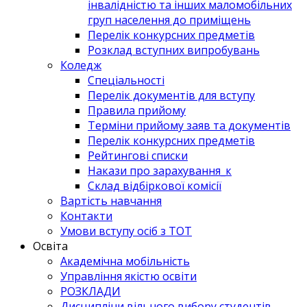
інвалідністю та інших маломобільних
груп населення до приміщень
Перелік конкурсних предметів
Розклад вступних випробувань
Коледж
Спеціальності
Перелік документів для вступу
Правила прийому
Терміни прийому заяв та документів
Перелік конкурсних предметів
Рейтингові списки
Накази про зарахування_к
Склад відбіркової комісії
Вартість навчання
Контакти
Умови вступу осіб з ТОТ
Освіта
Академічна мобільність
Управління якістю освіти
РОЗКЛАДИ
Дисципліни вільного вибору студентів