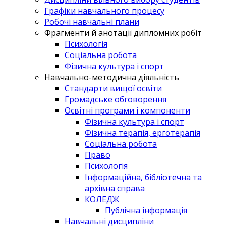
Графіки навчального процесу
Робочі навчальні плани
Фрагменти й анотації дипломних робіт
Психологія
Соціальна робота
Фізична культура і спорт
Навчально-методична діяльність
Стандарти вищої освіти
Громадське обговорення
Освітні програми і компоненти
Фізична культура і спорт
Фізична терапія, ерготерапія
Соціальна робота
Право
Психологія
Інформаційна, бібліотечна та
архівна справа
КОЛЕДЖ
Публічна інформація
Навчальні дисципліни