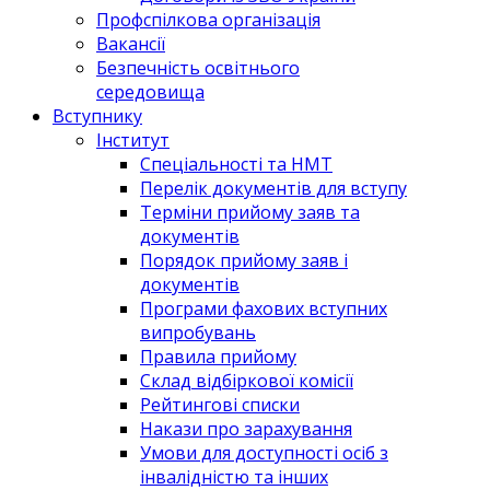
Профспілкова організація
Вакансії
Безпечність освітнього
середовища
Вступнику
Інститут
Спеціальності та НМТ
Перелік документів для вступу
Терміни прийому заяв та
документів
Порядок прийому заяв і
документів
Програми фахових вступних
випробувань
Правила прийому
Склад відбіркової комісії
Рейтингові списки
Накази про зарахування
Умови для доступності осіб з
інвалідністю та інших