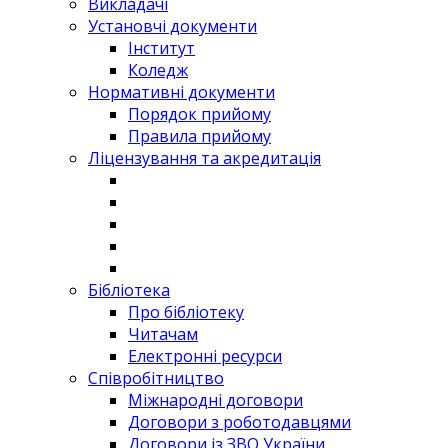
Викладачі
Установчі документи
Інститут
Коледж
Нормативні документи
Порядок прийому
Правила прийому
Ліцензування та акредитація
Бібліотека
Про бібліотеку
Читачам
Електронні ресурси
Співробітництво
Міжнародні договори
Договори з роботодавцями
Договори із ЗВО України