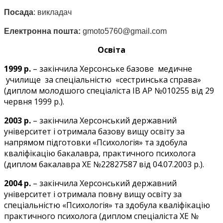
Посада
: викладач
Електронна пошта:
gmoto5760@gmail.com
Освіта
1999 р.
– закінчила Херсонське базове медичне
училище за спеціальністю «сестринська справа»
(диплом молодшого спеціаліста ІВ АР №010255 від 29
червня 1999 р.).
2003 р.
– закінчила Херсонський державний
університет і отримала базову вищу освіту за
напрямом підготовки «Психологія» та здобула
кваліфікацію бакалавра, практичного психолога
(диплом бакалавра ХЕ №22827587 від 04.07.2003 р.).
200
4
р.
– закінчила Херсонський державний
університет і отримала повну вищу освіту за
спеціальністю «Психологія» та здобула кваліфікацію
практичного психолога (диплом спеціаліста ХЕ №