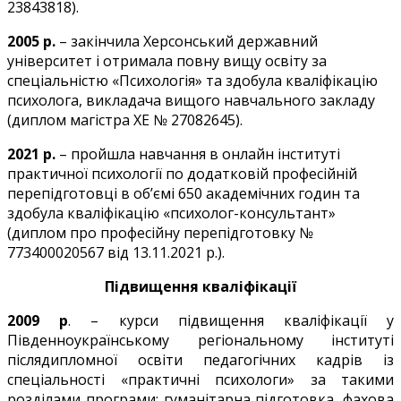
23843818).
2005 р.
– закінчила Херсонський державний
університет і отримала повну вищу освіту за
спеціальністю «Психологія» та здобула кваліфікацію
психолога, викладача вищого навчального закладу
(диплом магістра ХЕ № 27082645).
202
1
р.
– пройшла навчання в онлайн інституті
практичної психології по додатковій професійній
перепідготовці в об’ємі 650 академічних годин та
здобула кваліфікацію «психолог-консультант»
(диплом про професійну перепідготовку №
773400020567 від 13.11.2021 р.).
Підвищення кваліфікації
2009 р
. – курси підвищення кваліфікації у
Південноукраїнському регіональному інституті
післядипломної освіти педагогічних кадрів із
спеціальності «практичні психологи» за такими
розділами програми: гуманітарна підготовка, фахова