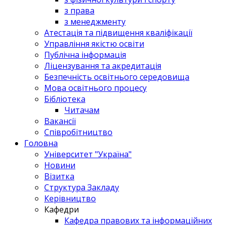
з права
з менеджменту
Атестація та підвищення кваліфікації
Управління якістю освіти
Публічна інформація
Ліцензування та акредитація
Безпечність освітнього середовища
Мова освітнього процесу
Бібліотека
Читачам
Вакансії
Співробітництво
Головна
Університет "Україна"
Новини
Візитка
Структура Закладу
Керівництво
Кафедри
Кафедра правових та інформаційних