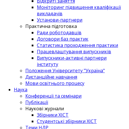
Відкриті заняття
Моніторинг підвищення кваліфікації
викладачів
Установи-партнери
Практична підготовка
Ради роботодавців
Договори баз практик
Статистика проходження практики
Працевлаштування випускників
Випускники-активні партнери
інституту
Положення Університету "Україна"
Дистанційне навчання
Мови освітнього процесу
Наука
Конференції та семінари
Публікації
Наукові журнали
Збірники ХІСТ
Студентські збірники ХІСТ
Теми НДР