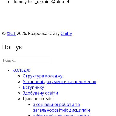
dummy
hist_ukraine@ukr.net
©
ХІСТ
2026. Розробка сайту
Chifty
Пошук
КОЛЕДЖ
Структура коледжу
Установчі документи та положення
Вступнику
Здобувачу освіти
Циклові комісії
з соціальної роботи та
загальноосвітніх дисциплін
з фізичної культури і спорту