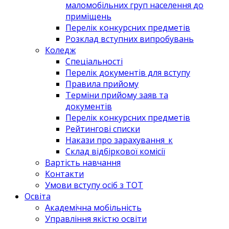
маломобільних груп населення до
приміщень
Перелік конкурсних предметів
Розклад вступних випробувань
Коледж
Спеціальності
Перелік документів для вступу
Правила прийому
Терміни прийому заяв та
документів
Перелік конкурсних предметів
Рейтингові списки
Накази про зарахування_к
Склад відбіркової комісії
Вартість навчання
Контакти
Умови вступу осіб з ТОТ
Освіта
Академічна мобільність
Управління якістю освіти