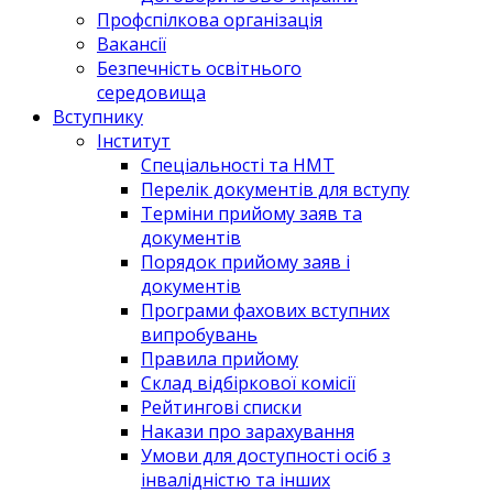
Профспілкова організація
Вакансії
Безпечність освітнього
середовища
Вступнику
Інститут
Спеціальності та НМТ
Перелік документів для вступу
Терміни прийому заяв та
документів
Порядок прийому заяв і
документів
Програми фахових вступних
випробувань
Правила прийому
Склад відбіркової комісії
Рейтингові списки
Накази про зарахування
Умови для доступності осіб з
інвалідністю та інших