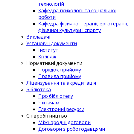
технологій
Кафедра психології та соціальної
роботи
Кафедра фізичної терапії, ерготерапії,
фізичної культури і спорту
Викладачі
Установчі документи
Інститут
Коледж
Нормативні документи
Порядок прийому
Правила прийому
Ліцензування та акредитація
Бібліотека
Про бібліотеку
Читачам
Електронні ресурси
Співробітництво
Міжнародні договори
Договори з роботодавцями