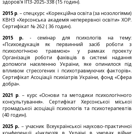
здоров’я ІПЗ-2025-338 (15 годин).
2015 р
. – спецкурс «Корекційна освіта (за нозологіями)
КВНЗ «Херсонська академія неперервної освіти» ХОР.
Сертифікат № 262 ( 36 годин).
2015 р.
- семінар для психологів на тему:
«Психоедукація як первинний засіб роботи з
психологічною травмою» у рамках проекту
Організація роботи фахівців в системі надання
допомоги населенню України, яке опинилося під
впливом стресогених і психотравмуючих факторів».
Сертифікат Асоціації психіатрів України, фонд «Сфера
добра».
2021 р
. – курс «Основи та методики психологічного
консультування». Сертифікат Херсонської міської
громадської асоціації психологів та психотерапевтів
(40 годин).
2025 р.
– учасник Всеукраїнської науково-практичної
конференції «Інклюзія в Україні в умовах війни: