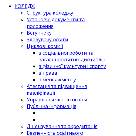
КОЛЕДЖ
Структура коледжу
Установчі документи та
положення
Вступнику
Здобувачу освіти
Циклові комісії
з соціальної роботи та
загальноосвітніх дисциплін
з фізичної культури і спорту
з права
з менеджменту
Атестація та підвищення
кваліфікації
Управління якістю освіти
Публічна інформація
Ліцензування та акредитація
Безпечність освітнього