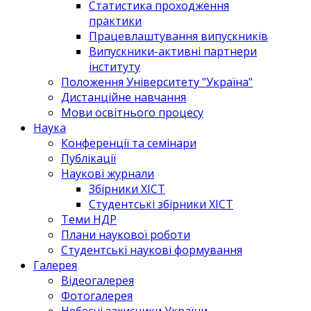
Статистика проходження
практики
Працевлаштування випускників
Випускники-активні партнери
інституту
Положення Університету "Україна"
Дистанційне навчання
Мови освітнього процесу
Наука
Конференції та семінари
Публікації
Наукові журнали
Збірники ХІСТ
Студентські збірники ХІСТ
Теми НДР
Плани наукової роботи
Студентські наукові формування
Галерея
Відеогалерея
Фотогалерея