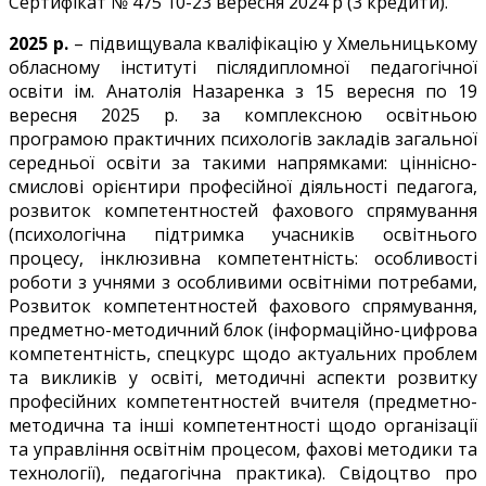
Сертифікат № 475 10-23 вересня 2024 р (3 кредити).
2025 р.
– підвищувала кваліфікацію у Хмельницькому
обласному інституті післядипломної педагогічної
освіти ім. Анатолія Назаренка з 15 вересня по 19
вересня 2025 р. за комплексною освітньою
програмою практичних психологів закладів загальної
середньої освіти за такими напрямками: ціннісно-
смислові орієнтири професійної діяльності педагога,
розвиток компетентностей фахового спрямування
(психологічна підтримка учасників освітнього
процесу, інклюзивна компетентність: особливості
роботи з учнями з особливими освітніми потребами,
Розвиток компетентностей фахового спрямування,
предметно-методичний блок (інформаційно-цифрова
компетентність, спецкурс щодо актуальних проблем
та викликів у освіті, методичні аспекти розвитку
професійних компетентностей вчителя (предметно-
методична та інші компетентності щодо організації
та управління освітнім процесом, фахові методики та
технології), педагогічна практика). Свідоцтво про