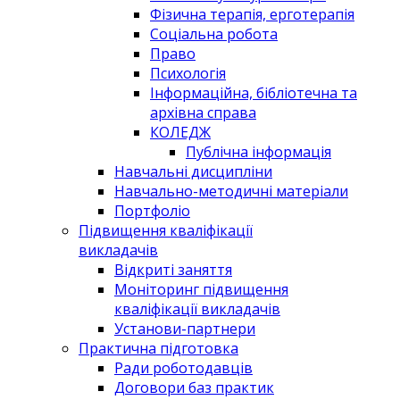
Фізична терапія, ерготерапія
Соціальна робота
Право
Психологія
Інформаційна, бібліотечна та
архівна справа
КОЛЕДЖ
Публічна інформація
Навчальні дисципліни
Навчально-методичні матеріали
Портфоліо
Підвищення кваліфікації
викладачів
Відкриті заняття
Моніторинг підвищення
кваліфікації викладачів
Установи-партнери
Практична підготовка
Ради роботодавців
Договори баз практик