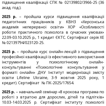
підвищення кваліфікації СПК № 02139802/3966-25 (36
акад. год.).
2025 р.
– пройшла курси підвищення кваліфікації
педагогічних працівників у КВНЗ «Херсонська
академія неперервної освіти» ХОР «Особливості
роботи практичного психолога в сучасних умовах»
22.09-03.10.2025 р., 1 кредит ЄКТС. Сертифікат серія ХЕ
№ 02139794/023120-25.
2025 р.
– пройшла курс онлайн-лекцій з підвищення
професійної кваліфікації із ефективного використання
інструментів у психологічному онлайн-
консультуванні «Психологічне консультування у
форматі онлайн» ДНУ Інститут модернізації змісту
освіти Lifeline Ukraine, 3-9 жовтня 2025 року, 1
кредит). Сертифікат № ПК-2025/17654.
2025 р.
– навчальний семінар «8 крокова програма по
роботі з втратою для дорослих, дітей та підлітків»
10.03-14.03.2025 р. Сертифікат інституту психології