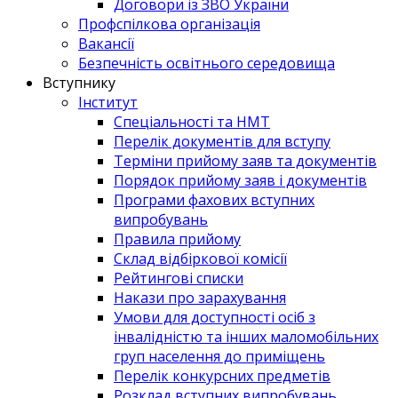
Договори із ЗВО України
Профспілкова організація
Вакансії
Безпечність освітнього середовища
Вступнику
Інститут
Спеціальності та НМТ
Перелік документів для вступу
Терміни прийому заяв та документів
Порядок прийому заяв і документів
Програми фахових вступних
випробувань
Правила прийому
Склад відбіркової комісії
Рейтингові списки
Накази про зарахування
Умови для доступності осіб з
інвалідністю та інших маломобільних
груп населення до приміщень
Перелік конкурсних предметів
Розклад вступних випробувань