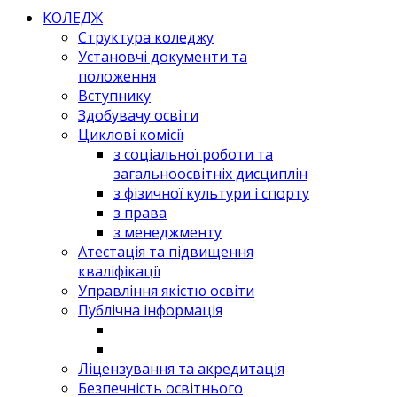
КОЛЕДЖ
Структура коледжу
Установчі документи та
положення
Вступнику
Здобувачу освіти
Циклові комісії
з соціальної роботи та
загальноосвітніх дисциплін
з фізичної культури і спорту
з права
з менеджменту
Атестація та підвищення
кваліфікації
Управління якістю освіти
Публічна інформація
Ліцензування та акредитація
Безпечність освітнього