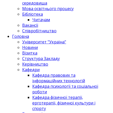
середовища
Мова освітнього процесу
Бібліотека
Читачам
Вакансії
Співробітництво
Головна
Університет "Україна"
Новини
Візитка
Структура Закладу
Керівництво
Кафедри
Кафедра правових та
інформаційних технологій
Кафедра психології та соціальної
роботи
Кафедра фізичної терапії,
ерготерапії, фізичної культури і
спорту