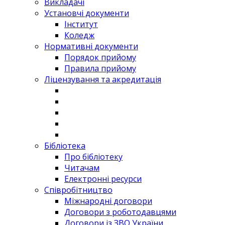
Викладачі
Установчі документи
Інститут
Коледж
Нормативні документи
Порядок прийому
Правила прийому
Ліцензування та акредитація
Бібліотека
Про бібліотеку
Читачам
Електронні ресурси
Співробітництво
Міжнародні договори
Договори з роботодавцями
Договори із ЗВО України