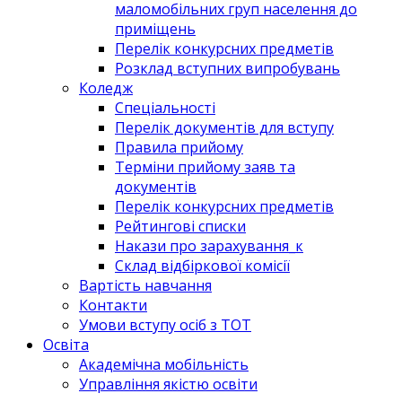
маломобільних груп населення до
приміщень
Перелік конкурсних предметів
Розклад вступних випробувань
Коледж
Спеціальності
Перелік документів для вступу
Правила прийому
Терміни прийому заяв та
документів
Перелік конкурсних предметів
Рейтингові списки
Накази про зарахування_к
Склад відбіркової комісії
Вартість навчання
Контакти
Умови вступу осіб з ТОТ
Освіта
Академічна мобільність
Управління якістю освіти