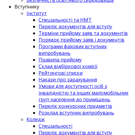
Вступнику
Інститут
Спеціальності та НМТ
Перелік документів для вступу
Терміни прийому заяв та документів
Порядок прийому заяв і документів
Програми фахових вступних
випробувань
Правила прийому
Склад відбіркової комісії
Рейтингові списки
Накази про зарахування
Умови для доступності осіб з
інвалідністю та інших маломобільних
груп населення до приміщень
Перелік конкурсних предметів
Розклад вступних випробувань
Коледж
Спеціальності
Перелік документів для вступу