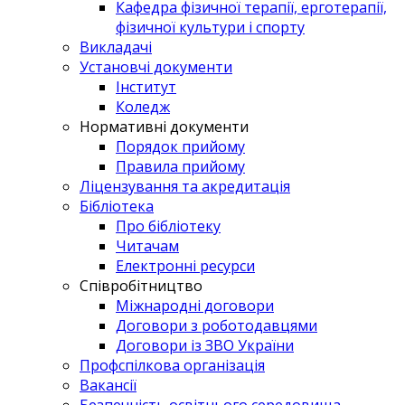
Кафедра фізичної терапії, ерготерапії,
фізичної культури і спорту
Викладачі
Установчі документи
Інститут
Коледж
Нормативні документи
Порядок прийому
Правила прийому
Ліцензування та акредитація
Бібліотека
Про бібліотеку
Читачам
Електронні ресурси
Співробітництво
Міжнародні договори
Договори з роботодавцями
Договори із ЗВО України
Профспілкова організація
Вакансії
Безпечність освітнього середовища