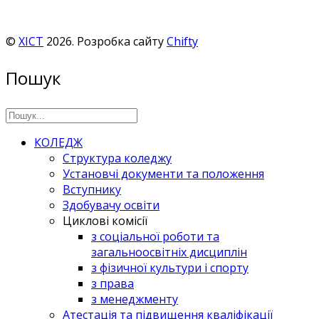
©
ХІСТ
2026. Розробка сайту
Chifty
Пошук
КОЛЕДЖ
Структура коледжу
Установчі документи та положення
Вступнику
Здобувачу освіти
Циклові комісії
з соціальної роботи та
загальноосвітніх дисциплін
з фізичної культури і спорту
з права
з менеджменту
Атестація та підвищення кваліфікації