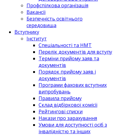
Профспілкова організація
Вакансії
Безпечність освітнього
середовища
Вступнику
Інститут
Спеціальності та НМТ
Перелік документів для вступу
Терміни прийому заяв та
документів
Порядок прийому заяв і
документів
Програми фахових вступних
випробувань
Правила прийому
Склад відбіркової комісії
Рейтингові списки
Накази про зарахування
Умови для доступності осіб з
інвалідністю та інших