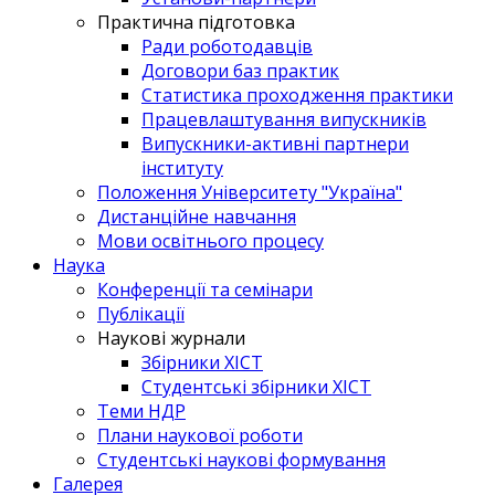
Практична підготовка
Ради роботодавців
Договори баз практик
Статистика проходження практики
Працевлаштування випускників
Випускники-активні партнери
інституту
Положення Університету "Україна"
Дистанційне навчання
Мови освітнього процесу
Наука
Конференції та семінари
Публікації
Наукові журнали
Збірники ХІСТ
Студентські збірники ХІСТ
Теми НДР
Плани наукової роботи
Студентські наукові формування
Галерея