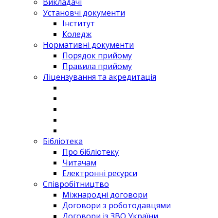
Викладачі
Установчі документи
Інститут
Коледж
Нормативні документи
Порядок прийому
Правила прийому
Ліцензування та акредитація
Бібліотека
Про бібліотеку
Читачам
Електронні ресурси
Співробітництво
Міжнародні договори
Договори з роботодавцями
Договори із ЗВО України