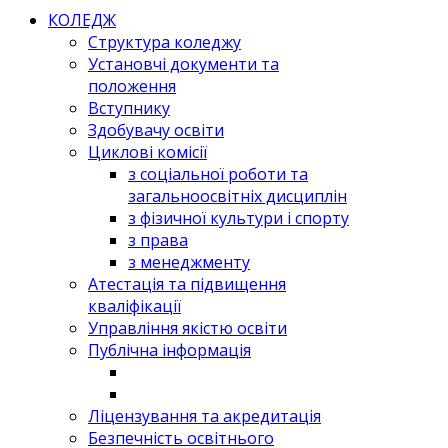
КОЛЕДЖ
Структура коледжу
Установчі документи та
положення
Вступнику
Здобувачу освіти
Циклові комісії
з соціальної роботи та
загальноосвітніх дисциплін
з фізичної культури і спорту
з права
з менеджменту
Атестація та підвищення
кваліфікації
Управління якістю освіти
Публічна інформація
Ліцензування та акредитація
Безпечність освітнього