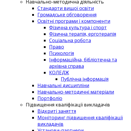
Навчально-методична діяльність
Стандарти вищої освіти
Громадське обговорення
Освітні програми і компоненти
Фізична культура і спорт
Фізична терапія, ерготерапія
Соціальна робота
Право
Психологія
Інформаційна, бібліотечна та
архівна справа
КОЛЕДЖ
Публічна інформація
Навчальні дисципліни
Навчально-методичні матеріали
Портфоліо
Підвищення кваліфікації викладачів
Відкриті заняття
Моніторинг підвищення кваліфікації
викладачів
Установи-партнери