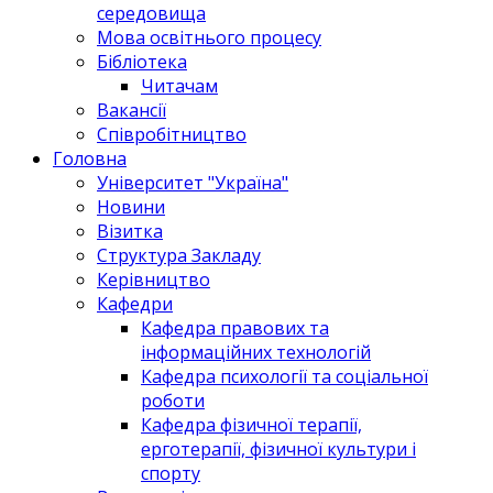
середовища
Мова освітнього процесу
Бібліотека
Читачам
Вакансії
Співробітництво
Головна
Університет "Україна"
Новини
Візитка
Структура Закладу
Керівництво
Кафедри
Кафедра правових та
інформаційних технологій
Кафедра психології та соціальної
роботи
Кафедра фізичної терапії,
ерготерапії, фізичної культури і
спорту