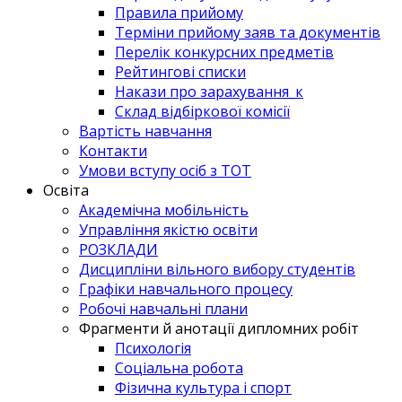
Правила прийому
Терміни прийому заяв та документів
Перелік конкурсних предметів
Рейтингові списки
Накази про зарахування_к
Склад відбіркової комісії
Вартість навчання
Контакти
Умови вступу осіб з ТОТ
Освіта
Академічна мобільність
Управління якістю освіти
РОЗКЛАДИ
Дисципліни вільного вибору студентів
Графіки навчального процесу
Робочі навчальні плани
Фрагменти й анотації дипломних робіт
Психологія
Соціальна робота
Фізична культура і спорт