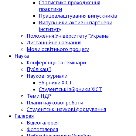
Статистика проходження
практики
Працевлаштування випускників
Випускники-активні партнери
інституту
Положення Університету "Україна"
Дистанційне навчання
Мови освітнього процесу
Наука
Конференції та семінари
Публікації
Наукові журнали
Збірники ХІСТ
Студентські збірники ХІСТ
Теми НДР
Плани наукової роботи
Студентські наукові формування
Галерея
Відеогалерея
Фотогалерея