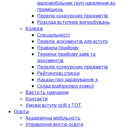
маломобільних груп населення до
приміщень
Перелік конкурсних предметів
Розклад вступних випробувань
Коледж
Спеціальності
Перелік документів для вступу
Правила прийому
Терміни прийому заяв та
документів
Перелік конкурсних предметів
Рейтингові списки
Накази про зарахування_к
Склад відбіркової комісії
Вартість навчання
Контакти
Умови вступу осіб з ТОТ
Освіта
Академічна мобільність
Управління якістю освіти