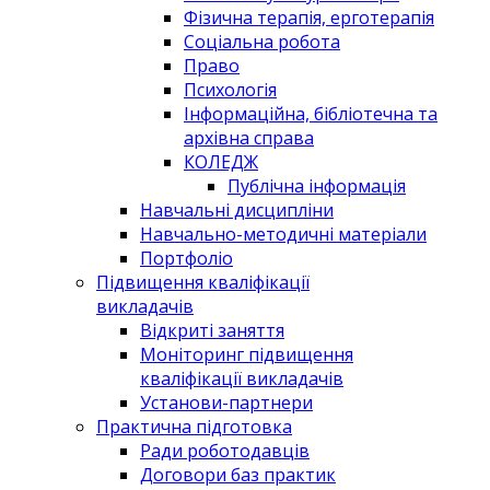
Фізична терапія, ерготерапія
Соціальна робота
Право
Психологія
Інформаційна, бібліотечна та
архівна справа
КОЛЕДЖ
Публічна інформація
Навчальні дисципліни
Навчально-методичні матеріали
Портфоліо
Підвищення кваліфікації
викладачів
Відкриті заняття
Моніторинг підвищення
кваліфікації викладачів
Установи-партнери
Практична підготовка
Ради роботодавців
Договори баз практик