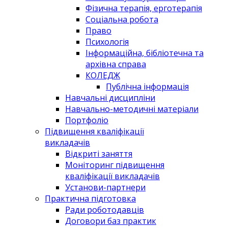
Фізична терапія, ерготерапія
Соціальна робота
Право
Психологія
Інформаційна, бібліотечна та
архівна справа
КОЛЕДЖ
Публічна інформація
Навчальні дисципліни
Навчально-методичні матеріали
Портфоліо
Підвищення кваліфікації
викладачів
Відкриті заняття
Моніторинг підвищення
кваліфікації викладачів
Установи-партнери
Практична підготовка
Ради роботодавців
Договори баз практик