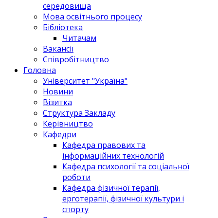
середовища
Мова освітнього процесу
Бібліотека
Читачам
Вакансії
Співробітництво
Головна
Університет "Україна"
Новини
Візитка
Структура Закладу
Керівництво
Кафедри
Кафедра правових та
інформаційних технологій
Кафедра психології та соціальної
роботи
Кафедра фізичної терапії,
ерготерапії, фізичної культури і
спорту