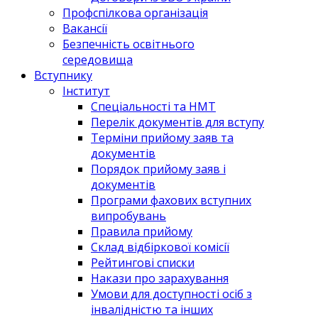
Профспілкова організація
Вакансії
Безпечність освітнього
середовища
Вступнику
Інститут
Спеціальності та НМТ
Перелік документів для вступу
Терміни прийому заяв та
документів
Порядок прийому заяв і
документів
Програми фахових вступних
випробувань
Правила прийому
Склад відбіркової комісії
Рейтингові списки
Накази про зарахування
Умови для доступності осіб з
інвалідністю та інших