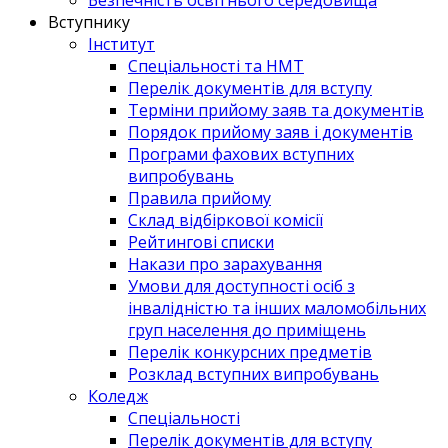
Вступнику
Інститут
Спеціальності та НМТ
Перелік документів для вступу
Терміни прийому заяв та документів
Порядок прийому заяв і документів
Програми фахових вступних
випробувань
Правила прийому
Склад відбіркової комісії
Рейтингові списки
Накази про зарахування
Умови для доступності осіб з
інвалідністю та інших маломобільних
груп населення до приміщень
Перелік конкурсних предметів
Розклад вступних випробувань
Коледж
Спеціальності
Перелік документів для вступу