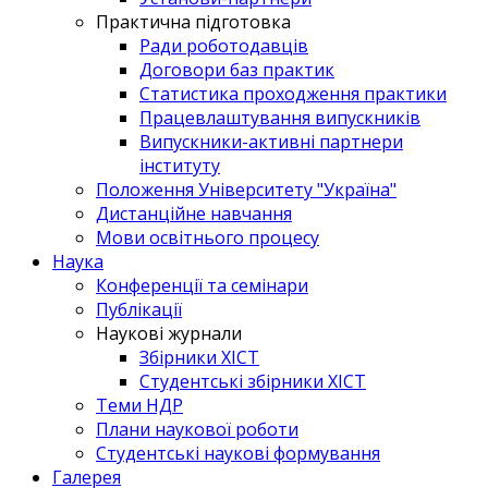
Практична підготовка
Ради роботодавців
Договори баз практик
Статистика проходження практики
Працевлаштування випускників
Випускники-активні партнери
інституту
Положення Університету "Україна"
Дистанційне навчання
Мови освітнього процесу
Наука
Конференції та семінари
Публікації
Наукові журнали
Збірники ХІСТ
Студентські збірники ХІСТ
Теми НДР
Плани наукової роботи
Студентські наукові формування
Галерея