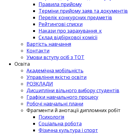
Правила прийому
Терміни прийому заяв та документів
Перелік конкурсних предметів
Рейтингові списки
Накази про зарахування_к
Склад відбіркової комісії
Вартість навчання
Контакти
Умови вступу осіб з ТОТ
Освіта
Академічна мобільність
Управління якістю освіти
РОЗКЛАДИ
Дисципліни вільного вибору студентів
Графіки навчального процесу
Робочі навчальні плани
Фрагменти й анотації дипломних робіт
Психологія
Соціальна робота
Фізична культура і спорт