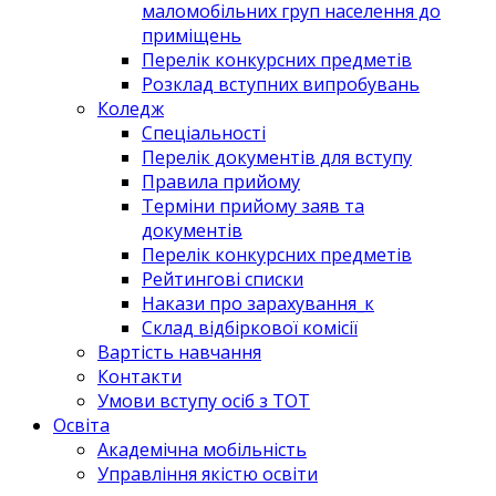
маломобільних груп населення до
приміщень
Перелік конкурсних предметів
Розклад вступних випробувань
Коледж
Спеціальності
Перелік документів для вступу
Правила прийому
Терміни прийому заяв та
документів
Перелік конкурсних предметів
Рейтингові списки
Накази про зарахування_к
Склад відбіркової комісії
Вартість навчання
Контакти
Умови вступу осіб з ТОТ
Освіта
Академічна мобільність
Управління якістю освіти