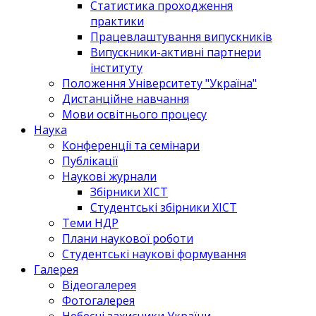
Статистика проходження
практики
Працевлаштування випускників
Випускники-активні партнери
інституту
Положення Університету "Україна"
Дистанційне навчання
Мови освітнього процесу
Наука
Конференції та семінари
Публікації
Наукові журнали
Збірники ХІСТ
Студентські збірники ХІСТ
Теми НДР
Плани наукової роботи
Студентські наукові формування
Галерея
Відеогалерея
Фотогалерея