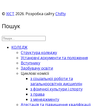
©
ХІСТ
2026. Розробка сайту
Chifty
Пошук
КОЛЕДЖ
Структура коледжу
Установчі документи та положення
Вступнику
Здобувачу освіти
Циклові комісії
з соціальної роботи та
загальноосвітніх дисциплін
з фізичної культури і спорту
з права
з менеджменту
Атестація та підвищення кваліфікації