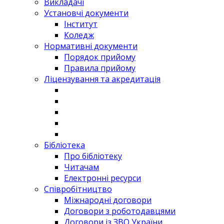
Викладачі
Установчі документи
Інститут
Коледж
Нормативні документи
Порядок прийому
Правила прийому
Ліцензування та акредитація
Бібліотека
Про бібліотеку
Читачам
Електронні ресурси
Співробітництво
Міжнародні договори
Договори з роботодавцями
Договори із ЗВО України