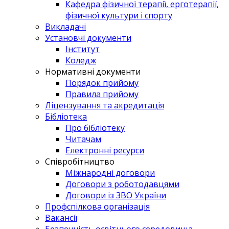
Кафедра фізичної терапії, ерготерапії,
фізичної культури і спорту
Викладачі
Установчі документи
Інститут
Коледж
Нормативні документи
Порядок прийому
Правила прийому
Ліцензування та акредитація
Бібліотека
Про бібліотеку
Читачам
Електронні ресурси
Співробітництво
Міжнародні договори
Договори з роботодавцями
Договори із ЗВО України
Профспілкова організація
Вакансії
Безпечність освітнього середовища