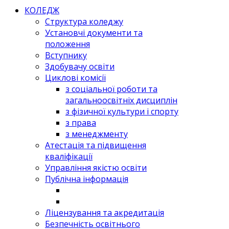
КОЛЕДЖ
Структура коледжу
Установчі документи та
положення
Вступнику
Здобувачу освіти
Циклові комісії
з соціальної роботи та
загальноосвітніх дисциплін
з фізичної культури і спорту
з права
з менеджменту
Атестація та підвищення
кваліфікації
Управління якістю освіти
Публічна інформація
Ліцензування та акредитація
Безпечність освітнього