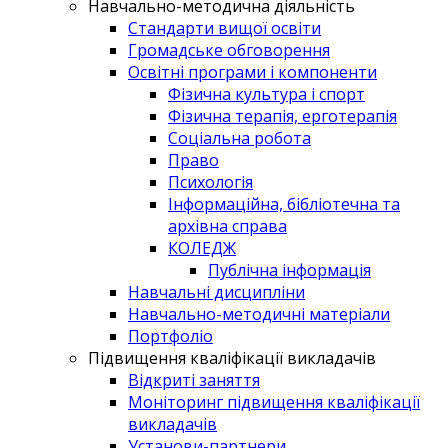
Навчально-методична діяльність
Стандарти вищої освіти
Громадське обговорення
Освітні програми і компоненти
Фізична культура і спорт
Фізична терапія, ерготерапія
Соціальна робота
Право
Психологія
Інформаційна, бібліотечна та
архівна справа
КОЛЕДЖ
Публічна інформація
Навчальні дисципліни
Навчально-методичні матеріали
Портфоліо
Підвищення кваліфікації викладачів
Відкриті заняття
Моніторинг підвищення кваліфікації
викладачів
Установи-партнери