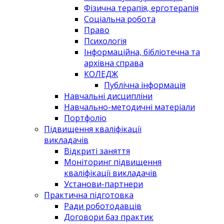
Фізична терапія, ерготерапія
Соціальна робота
Право
Психологія
Інформаційна, бібліотечна та
архівна справа
КОЛЕДЖ
Публічна інформація
Навчальні дисципліни
Навчально-методичні матеріали
Портфоліо
Підвищення кваліфікації
викладачів
Відкриті заняття
Моніторинг підвищення
кваліфікації викладачів
Установи-партнери
Практична підготовка
Ради роботодавців
Договори баз практик