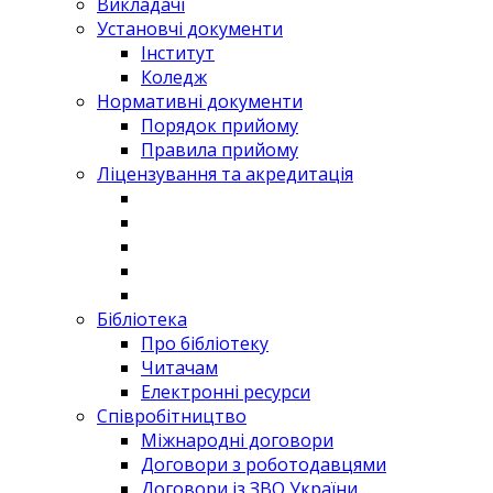
Викладачі
Установчі документи
Інститут
Коледж
Нормативні документи
Порядок прийому
Правила прийому
Ліцензування та акредитація
Бібліотека
Про бібліотеку
Читачам
Електронні ресурси
Співробітництво
Міжнародні договори
Договори з роботодавцями
Договори із ЗВО України