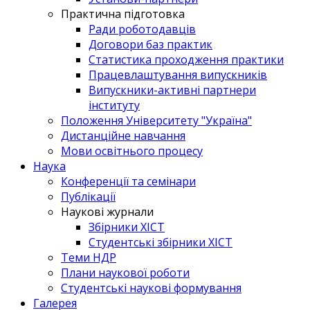
Практична підготовка
Ради роботодавців
Договори баз практик
Статистика проходження практики
Працевлаштування випускників
Випускники-активні партнери
інституту
Положення Університету "Україна"
Дистанційне навчання
Мови освітнього процесу
Наука
Конференції та семінари
Публікації
Наукові журнали
Збірники ХІСТ
Студентські збірники ХІСТ
Теми НДР
Плани наукової роботи
Студентські наукові формування
Галерея