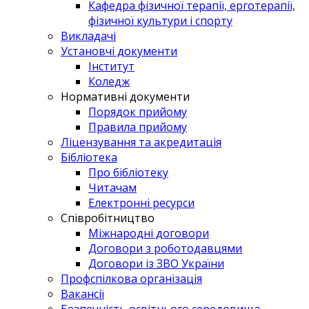
Кафедра фізичної терапії, ерготерапії,
фізичної культури і спорту
Викладачі
Установчі документи
Інститут
Коледж
Нормативні документи
Порядок прийому
Правила прийому
Ліцензування та акредитація
Бібліотека
Про бібліотеку
Читачам
Електронні ресурси
Співробітництво
Міжнародні договори
Договори з роботодавцями
Договори із ЗВО України
Профспілкова організація
Вакансії
Безпечність освітнього середовища