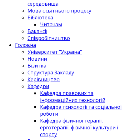
середовища
Мова освітнього процесу
Бібліотека
Читачам
Вакансії
Співробітництво
Головна
Університет "Україна"
Новини
Візитка
Структура Закладу
Керівництво
Кафедри
Кафедра правових та
інформаційних технологій
Кафедра психології та соціальної
роботи
Кафедра фізичної терапії,
ерготерапії, фізичної культури і
спорту