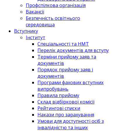
Профспілкова організація
Вакансії
Безпечність освітнього
середовища
Вступнику
Інститут
Спеціальності та НМТ
Перелік документів для вступу
Терміни прийому заяв та
документів
Порядок прийому заяв і
документів
Програми фахових вступних
випробувань
Правила прийому
Склад відбіркової комісії
Рейтингові списки
Накази про зарахування
Умови для доступності осіб з
інвалідністю та інших