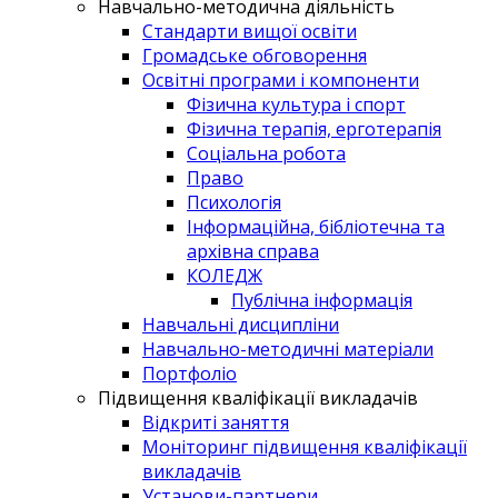
Навчально-методична діяльність
Стандарти вищої освіти
Громадське обговорення
Освітні програми і компоненти
Фізична культура і спорт
Фізична терапія, ерготерапія
Соціальна робота
Право
Психологія
Інформаційна, бібліотечна та
архівна справа
КОЛЕДЖ
Публічна інформація
Навчальні дисципліни
Навчально-методичні матеріали
Портфоліо
Підвищення кваліфікації викладачів
Відкриті заняття
Моніторинг підвищення кваліфікації
викладачів
Установи-партнери