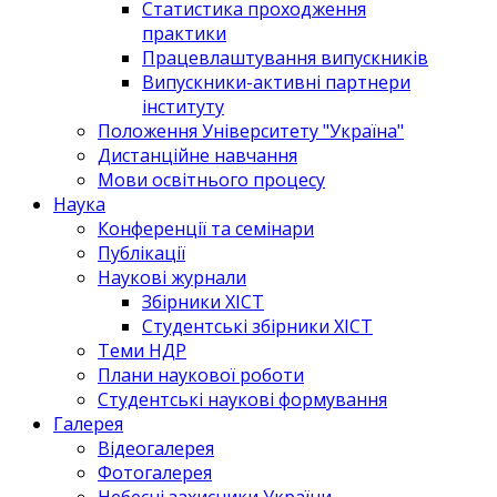
Статистика проходження
практики
Працевлаштування випускників
Випускники-активні партнери
інституту
Положення Університету "Україна"
Дистанційне навчання
Мови освітнього процесу
Наука
Конференції та семінари
Публікації
Наукові журнали
Збірники ХІСТ
Студентські збірники ХІСТ
Теми НДР
Плани наукової роботи
Студентські наукові формування
Галерея
Відеогалерея
Фотогалерея