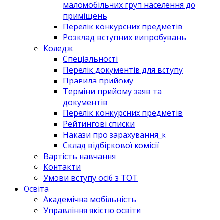
маломобільних груп населення до
приміщень
Перелік конкурсних предметів
Розклад вступних випробувань
Коледж
Спеціальності
Перелік документів для вступу
Правила прийому
Терміни прийому заяв та
документів
Перелік конкурсних предметів
Рейтингові списки
Накази про зарахування_к
Склад відбіркової комісії
Вартість навчання
Контакти
Умови вступу осіб з ТОТ
Освіта
Академічна мобільність
Управління якістю освіти