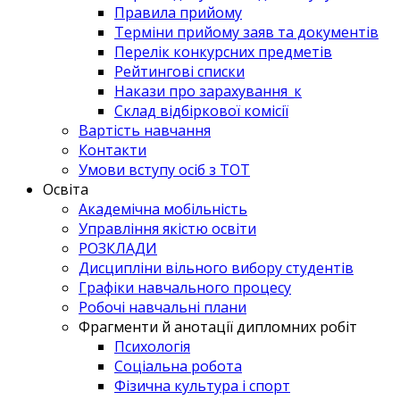
Правила прийому
Терміни прийому заяв та документів
Перелік конкурсних предметів
Рейтингові списки
Накази про зарахування_к
Склад відбіркової комісії
Вартість навчання
Контакти
Умови вступу осіб з ТОТ
Освіта
Академічна мобільність
Управління якістю освіти
РОЗКЛАДИ
Дисципліни вільного вибору студентів
Графіки навчального процесу
Робочі навчальні плани
Фрагменти й анотації дипломних робіт
Психологія
Соціальна робота
Фізична культура і спорт