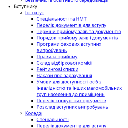
Вступнику
Інститут
Спеціальності та НМТ
Перелік документів для вступу
Терміни прийому заяв та документів
Порядок прийому заяв і документів
Програми фахових вступних
випробувань
Правила прийому
Склад відбіркової комісії
Рейтингові списки
Накази про зарахування
Умови для доступності осіб з
інвалідністю та інших маломобільних
груп населення до приміщень
Перелік конкурсних предметів
Розклад вступних випробувань
Коледж
Спеціальності
Перелік документів для вступу