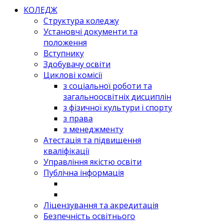
КОЛЕДЖ
Структура коледжу
Установчі документи та
положення
Вступнику
Здобувачу освіти
Циклові комісії
з соціальної роботи та
загальноосвітніх дисциплін
з фізичної культури і спорту
з права
з менеджменту
Атестація та підвищення
кваліфікації
Управління якістю освіти
Публічна інформація
Ліцензування та акредитація
Безпечність освітнього