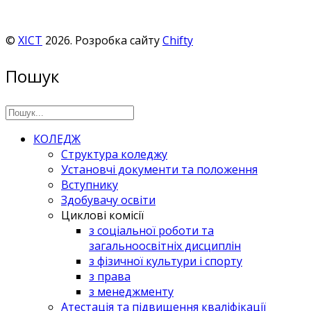
©
ХІСТ
2026. Розробка сайту
Chifty
Пошук
КОЛЕДЖ
Структура коледжу
Установчі документи та положення
Вступнику
Здобувачу освіти
Циклові комісії
з соціальної роботи та
загальноосвітніх дисциплін
з фізичної культури і спорту
з права
з менеджменту
Атестація та підвищення кваліфікації