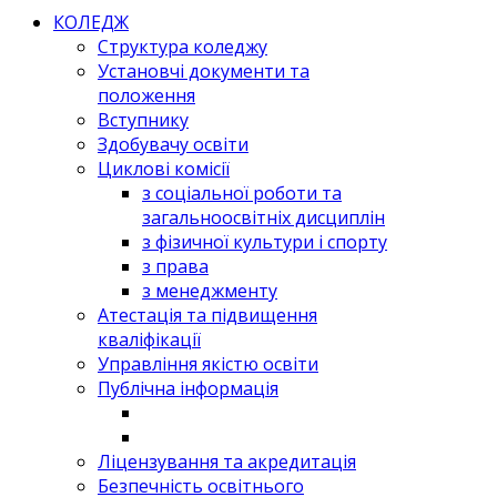
КОЛЕДЖ
Структура коледжу
Установчі документи та
положення
Вступнику
Здобувачу освіти
Циклові комісії
з соціальної роботи та
загальноосвітніх дисциплін
з фізичної культури і спорту
з права
з менеджменту
Атестація та підвищення
кваліфікації
Управління якістю освіти
Публічна інформація
Ліцензування та акредитація
Безпечність освітнього