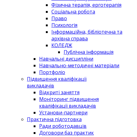
Фізична терапія, ерготерапія
Соціальна робота
Право
Психологія
Інформаційна, бібліотечна та
архівна справа
КОЛЕДЖ
Публічна інформація
Навчальні дисципліни
Навчально-методичні матеріали
Портфоліо
Підвищення кваліфікації
викладачів
Відкриті заняття
Моніторинг підвищення
кваліфікації викладачів
Установи-партнери
Практична підготовка
Ради роботодавців
Договори баз практик