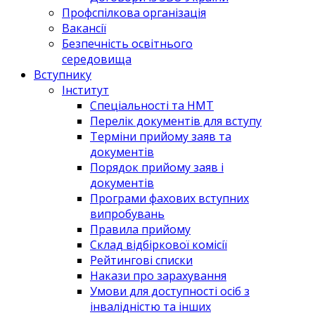
Профспілкова організація
Вакансії
Безпечність освітнього
середовища
Вступнику
Інститут
Спеціальності та НМТ
Перелік документів для вступу
Терміни прийому заяв та
документів
Порядок прийому заяв і
документів
Програми фахових вступних
випробувань
Правила прийому
Склад відбіркової комісії
Рейтингові списки
Накази про зарахування
Умови для доступності осіб з
інвалідністю та інших