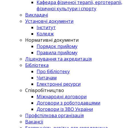
Кафедра фізичної терапії, ерготерапії,
фізичної культури і спорту
Викладачі
Установчі документи
Інститут
Коледж
Нормативні документи
Порядок прийому
Правила прийому
Ліцензування та акредитація
Бібліотека
Про бібліотеку
Читачам
Електронні ресурси
Співробітництво
Міжнародні договори
Договори з роботодавцями
Договори із ЗВО України
Профспілкова організація
Вакансії
Безпечність освітнього середовища