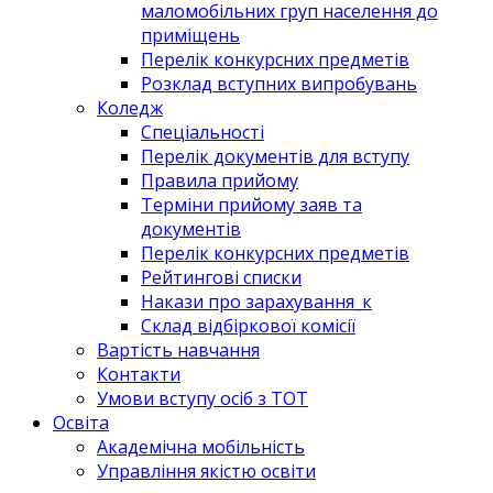
маломобільних груп населення до
приміщень
Перелік конкурсних предметів
Розклад вступних випробувань
Коледж
Спеціальності
Перелік документів для вступу
Правила прийому
Терміни прийому заяв та
документів
Перелік конкурсних предметів
Рейтингові списки
Накази про зарахування_к
Склад відбіркової комісії
Вартість навчання
Контакти
Умови вступу осіб з ТОТ
Освіта
Академічна мобільність
Управління якістю освіти