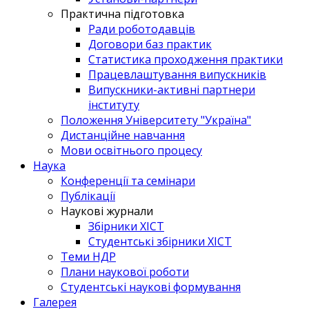
Практична підготовка
Ради роботодавців
Договори баз практик
Статистика проходження практики
Працевлаштування випускників
Випускники-активні партнери
інституту
Положення Університету "Україна"
Дистанційне навчання
Мови освітнього процесу
Наука
Конференції та семінари
Публікації
Наукові журнали
Збірники ХІСТ
Студентські збірники ХІСТ
Теми НДР
Плани наукової роботи
Студентські наукові формування
Галерея