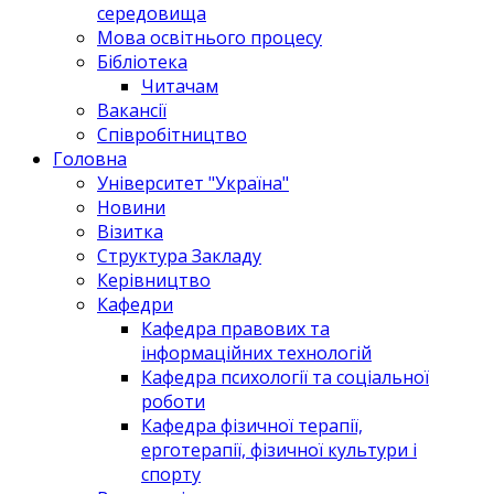
середовища
Мова освітнього процесу
Бібліотека
Читачам
Вакансії
Співробітництво
Головна
Університет "Україна"
Новини
Візитка
Структура Закладу
Керівництво
Кафедри
Кафедра правових та
інформаційних технологій
Кафедра психології та соціальної
роботи
Кафедра фізичної терапії,
ерготерапії, фізичної культури і
спорту