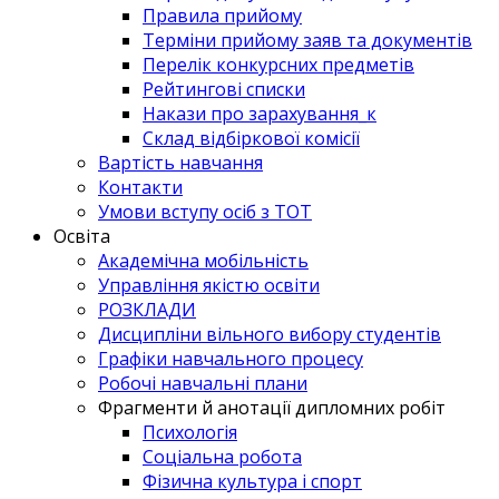
Правила прийому
Терміни прийому заяв та документів
Перелік конкурсних предметів
Рейтингові списки
Накази про зарахування_к
Склад відбіркової комісії
Вартість навчання
Контакти
Умови вступу осіб з ТОТ
Освіта
Академічна мобільність
Управління якістю освіти
РОЗКЛАДИ
Дисципліни вільного вибору студентів
Графіки навчального процесу
Робочі навчальні плани
Фрагменти й анотації дипломних робіт
Психологія
Соціальна робота
Фізична культура і спорт