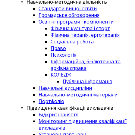
Навчально-методична діяльність
Стандарти вищої освіти
Громадське обговорення
Освітні програми і компоненти
Фізична культура і спорт
Фізична терапія, ерготерапія
Соціальна робота
Право
Психологія
Інформаційна, бібліотечна та
архівна справа
КОЛЕДЖ
Публічна інформація
Навчальні дисципліни
Навчально-методичні матеріали
Портфоліо
Підвищення кваліфікації викладачів
Відкриті заняття
Моніторинг підвищення кваліфікації
викладачів
Установи-партнери