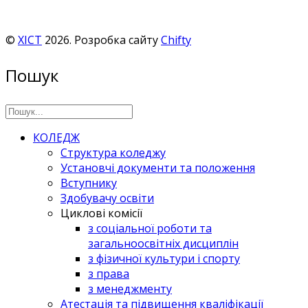
©
ХІСТ
2026. Розробка сайту
Chifty
Пошук
КОЛЕДЖ
Структура коледжу
Установчі документи та положення
Вступнику
Здобувачу освіти
Циклові комісії
з соціальної роботи та
загальноосвітніх дисциплін
з фізичної культури і спорту
з права
з менеджменту
Атестація та підвищення кваліфікації