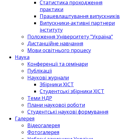
Статистика проходження
практики
Працевлаштування випускників
Випускники-активні партнери
інституту
Положення Університету "Україна"
Дистанційне навчання
Мови освітнього процесу
Наука
Конференції та семінари
Публікації
Наукові журнали
Збірники ХІСТ
Студентські збірники ХІСТ
Теми НДР
Плани наукової роботи
Студентські наукові формування
Галерея
Відеогалерея
Фотогалерея