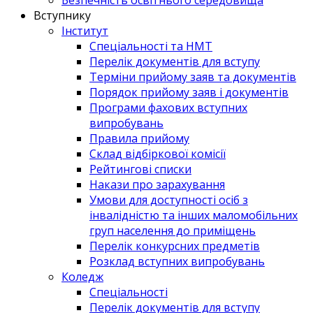
Вступнику
Інститут
Спеціальності та НМТ
Перелік документів для вступу
Терміни прийому заяв та документів
Порядок прийому заяв і документів
Програми фахових вступних
випробувань
Правила прийому
Склад відбіркової комісії
Рейтингові списки
Накази про зарахування
Умови для доступності осіб з
інвалідністю та інших маломобільних
груп населення до приміщень
Перелік конкурсних предметів
Розклад вступних випробувань
Коледж
Спеціальності
Перелік документів для вступу