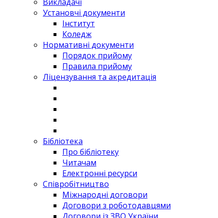
Викладачі
Установчі документи
Інститут
Коледж
Нормативні документи
Порядок прийому
Правила прийому
Ліцензування та акредитація
Бібліотека
Про бібліотеку
Читачам
Електронні ресурси
Співробітництво
Міжнародні договори
Договори з роботодавцями
Договори із ЗВО України