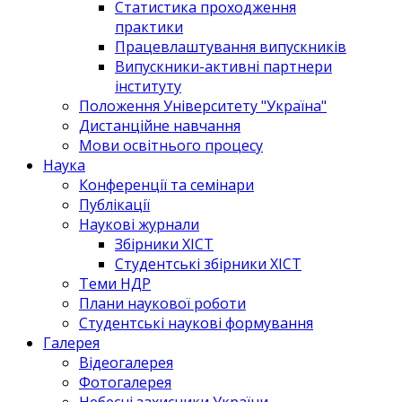
Статистика проходження
практики
Працевлаштування випускників
Випускники-активні партнери
інституту
Положення Університету "Україна"
Дистанційне навчання
Мови освітнього процесу
Наука
Конференції та семінари
Публікації
Наукові журнали
Збірники ХІСТ
Студентські збірники ХІСТ
Теми НДР
Плани наукової роботи
Студентські наукові формування
Галерея
Відеогалерея
Фотогалерея