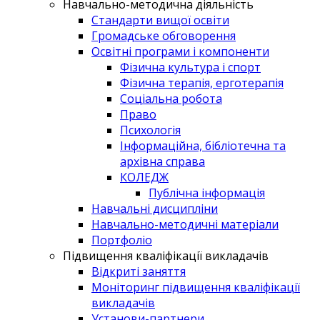
Навчально-методична діяльність
Стандарти вищої освіти
Громадське обговорення
Освітні програми і компоненти
Фізична культура і спорт
Фізична терапія, ерготерапія
Соціальна робота
Право
Психологія
Інформаційна, бібліотечна та
архівна справа
КОЛЕДЖ
Публічна інформація
Навчальні дисципліни
Навчально-методичні матеріали
Портфоліо
Підвищення кваліфікації викладачів
Відкриті заняття
Моніторинг підвищення кваліфікації
викладачів
Установи-партнери