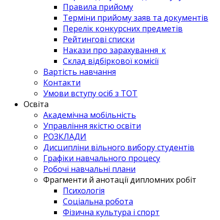
Правила прийому
Терміни прийому заяв та документів
Перелік конкурсних предметів
Рейтингові списки
Накази про зарахування_к
Склад відбіркової комісії
Вартість навчання
Контакти
Умови вступу осіб з ТОТ
Освіта
Академічна мобільність
Управління якістю освіти
РОЗКЛАДИ
Дисципліни вільного вибору студентів
Графіки навчального процесу
Робочі навчальні плани
Фрагменти й анотації дипломних робіт
Психологія
Соціальна робота
Фізична культура і спорт