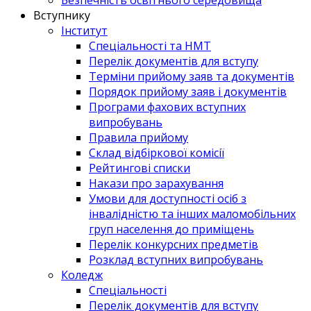
Вступнику
Інститут
Спеціальності та НМТ
Перелік документів для вступу
Терміни прийому заяв та документів
Порядок прийому заяв і документів
Програми фахових вступних
випробувань
Правила прийому
Склад відбіркової комісії
Рейтингові списки
Накази про зарахування
Умови для доступності осіб з
інвалідністю та інших маломобільних
груп населення до приміщень
Перелік конкурсних предметів
Розклад вступних випробувань
Коледж
Спеціальності
Перелік документів для вступу