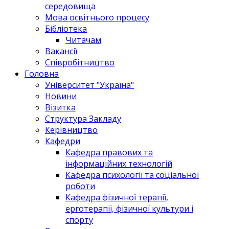
середовища
Мова освітнього процесу
Бібліотека
Читачам
Вакансії
Співробітництво
Головна
Університет "Україна"
Новини
Візитка
Структура Закладу
Керівництво
Кафедри
Кафедра правових та
інформаційних технологій
Кафедра психології та соціальної
роботи
Кафедра фізичної терапії,
ерготерапії, фізичної культури і
спорту