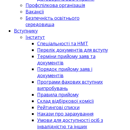
Профспілкова організація
Вакансії
Безпечність освітнього
середовища
Вступнику
Інститут
Спеціальності та НМТ
Перелік документів для вступу
Терміни прийому заяв та
документів
Порядок прийому заяв і
документів
Програми фахових вступних
випробувань
Правила прийому
Склад відбіркової комісії
Рейтингові списки
Накази про зарахування
Умови для доступності осіб з
інвалідністю та інших