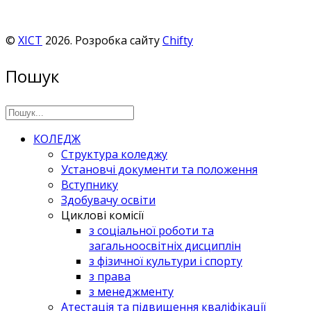
©
ХІСТ
2026. Розробка сайту
Chifty
Пошук
КОЛЕДЖ
Структура коледжу
Установчі документи та положення
Вступнику
Здобувачу освіти
Циклові комісії
з соціальної роботи та
загальноосвітніх дисциплін
з фізичної культури і спорту
з права
з менеджменту
Атестація та підвищення кваліфікації