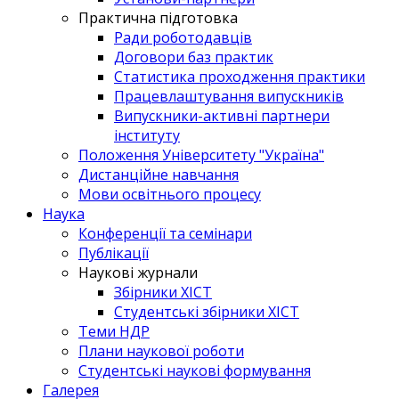
Практична підготовка
Ради роботодавців
Договори баз практик
Статистика проходження практики
Працевлаштування випускників
Випускники-активні партнери
інституту
Положення Університету "Україна"
Дистанційне навчання
Мови освітнього процесу
Наука
Конференції та семінари
Публікації
Наукові журнали
Збірники ХІСТ
Студентські збірники ХІСТ
Теми НДР
Плани наукової роботи
Студентські наукові формування
Галерея