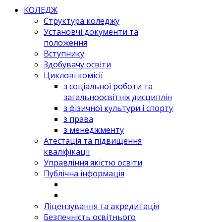
КОЛЕДЖ
Структура коледжу
Установчі документи та
положення
Вступнику
Здобувачу освіти
Циклові комісії
з соціальної роботи та
загальноосвітніх дисциплін
з фізичної культури і спорту
з права
з менеджменту
Атестація та підвищення
кваліфікації
Управління якістю освіти
Публічна інформація
Ліцензування та акредитація
Безпечність освітнього