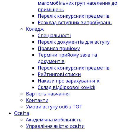
маломобільних груп населення до
приміщень
Перелік конкурсних предметів
Розклад вступних випробувань
Коледж
Спеціальності
Перелік документів для вступу
Правила прийому
Терміни прийому заяв та
документів
Перелік конкурсних предметів
Рейтингові списки
Накази про зарахування_к
Склад відбіркової комісії
Вартість навчання
Контакти
Умови вступу осіб з ТОТ
Освіта
Академічна мобільність
Управління якістю освіти