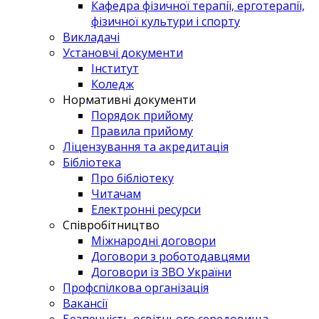
Кафедра фізичної терапії, ерготерапії,
фізичної культури і спорту
Викладачі
Установчі документи
Інститут
Коледж
Нормативні документи
Порядок прийому
Правила прийому
Ліцензування та акредитація
Бібліотека
Про бібліотеку
Читачам
Електронні ресурси
Співробітництво
Міжнародні договори
Договори з роботодавцями
Договори із ЗВО України
Профспілкова організація
Вакансії
Безпечність освітнього середовища