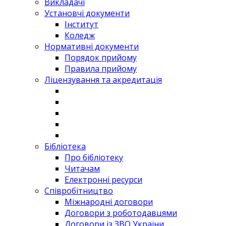
Викладачі
Установчі документи
Інститут
Коледж
Нормативні документи
Порядок прийому
Правила прийому
Ліцензування та акредитація
Бібліотека
Про бібліотеку
Читачам
Електронні ресурси
Співробітництво
Міжнародні договори
Договори з роботодавцями
Договори із ЗВО України