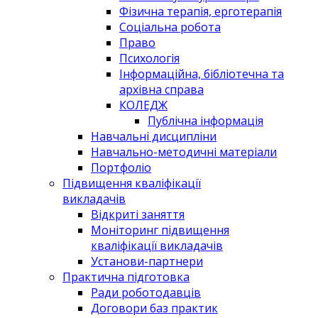
Фізична терапія, ерготерапія
Соціальна робота
Право
Психологія
Інформаційна, бібліотечна та
архівна справа
КОЛЕДЖ
Публічна інформація
Навчальні дисципліни
Навчально-методичні матеріали
Портфоліо
Підвищення кваліфікації
викладачів
Відкриті заняття
Моніторинг підвищення
кваліфікації викладачів
Установи-партнери
Практична підготовка
Ради роботодавців
Договори баз практик