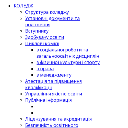
КОЛЕДЖ
Структура коледжу
Установчі документи та
положення
Вступнику
Здобувачу освіти
Циклові комісії
з соціальної роботи та
загальноосвітніх дисциплін
з фізичної культури і спорту
з права
з менеджменту
Атестація та підвищення
кваліфікації
Управління якістю освіти
Публічна інформація
Ліцензування та акредитація
Безпечність освітнього