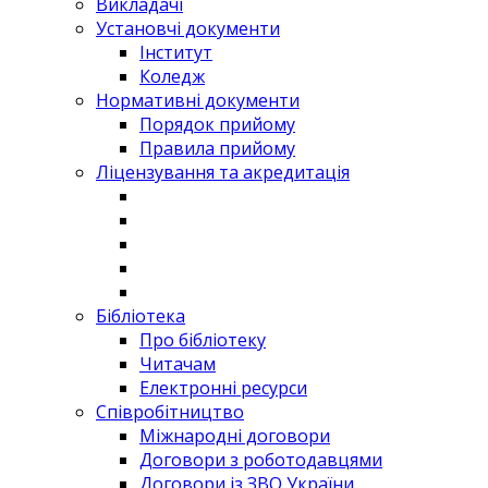
Викладачі
Установчі документи
Інститут
Коледж
Нормативні документи
Порядок прийому
Правила прийому
Ліцензування та акредитація
Бібліотека
Про бібліотеку
Читачам
Електронні ресурси
Співробітництво
Міжнародні договори
Договори з роботодавцями
Договори із ЗВО України