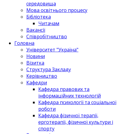
середовища
Мова освітнього процесу
Бібліотека
Читачам
Вакансії
Співробітництво
Головна
Університет "Україна"
Новини
Візитка
Структура Закладу
Керівництво
Кафедри
Кафедра правових та
інформаційних технологій
Кафедра психології та соціальної
роботи
Кафедра фізичної терапії,
ерготерапії, фізичної культури і
спорту