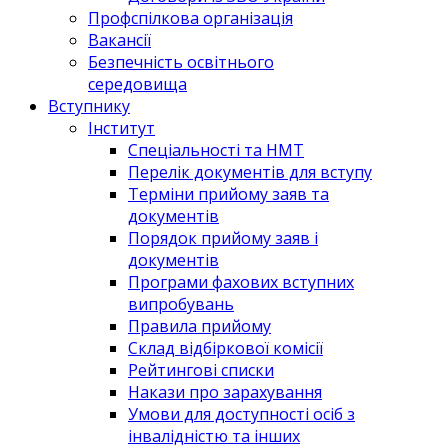
Профспілкова організація
Вакансії
Безпечність освітнього
середовища
Вступнику
Інститут
Спеціальності та НМТ
Перелік документів для вступу
Терміни прийому заяв та
документів
Порядок прийому заяв і
документів
Програми фахових вступних
випробувань
Правила прийому
Склад відбіркової комісії
Рейтингові списки
Накази про зарахування
Умови для доступності осіб з
інвалідністю та інших