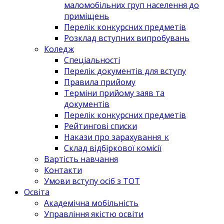
маломобільних груп населення до
приміщень
Перелік конкурсних предметів
Розклад вступних випробувань
Коледж
Спеціальності
Перелік документів для вступу
Правила прийому
Терміни прийому заяв та
документів
Перелік конкурсних предметів
Рейтингові списки
Накази про зарахування_к
Склад відбіркової комісії
Вартість навчання
Контакти
Умови вступу осіб з ТОТ
Освіта
Академічна мобільність
Управління якістю освіти