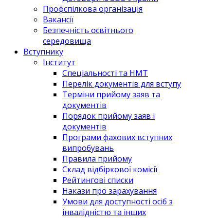
Профспілкова організація
Вакансії
Безпечність освітнього
середовища
Вступнику
Інститут
Спеціальності та НМТ
Перелік документів для вступу
Терміни прийому заяв та
документів
Порядок прийому заяв і
документів
Програми фахових вступних
випробувань
Правила прийому
Склад відбіркової комісії
Рейтингові списки
Накази про зарахування
Умови для доступності осіб з
інвалідністю та інших