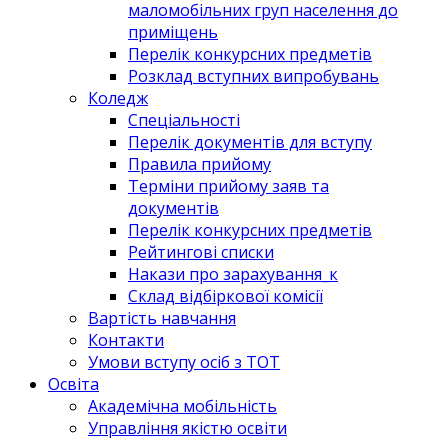
маломобільних груп населення до
приміщень
Перелік конкурсних предметів
Розклад вступних випробувань
Коледж
Спеціальності
Перелік документів для вступу
Правила прийому
Терміни прийому заяв та
документів
Перелік конкурсних предметів
Рейтингові списки
Накази про зарахування_к
Склад відбіркової комісії
Вартість навчання
Контакти
Умови вступу осіб з ТОТ
Освіта
Академічна мобільність
Управління якістю освіти