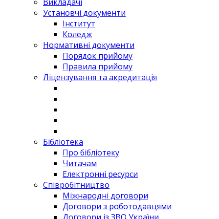
Викладачі
Установчі документи
Інститут
Коледж
Нормативні документи
Порядок прийому
Правила прийому
Ліцензування та акредитація
Бібліотека
Про бібліотеку
Читачам
Електронні ресурси
Співробітництво
Міжнародні договори
Договори з роботодавцями
Договори із ЗВО України