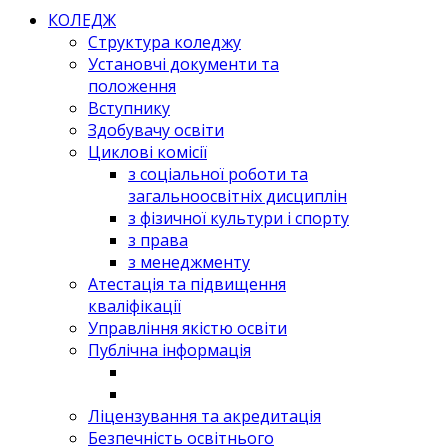
КОЛЕДЖ
Структура коледжу
Установчі документи та
положення
Вступнику
Здобувачу освіти
Циклові комісії
з соціальної роботи та
загальноосвітніх дисциплін
з фізичної культури і спорту
з права
з менеджменту
Атестація та підвищення
кваліфікації
Управління якістю освіти
Публічна інформація
Ліцензування та акредитація
Безпечність освітнього