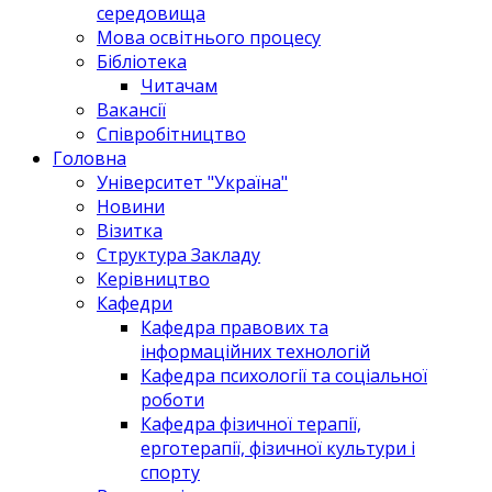
середовища
Мова освітнього процесу
Бібліотека
Читачам
Вакансії
Співробітництво
Головна
Університет "Україна"
Новини
Візитка
Структура Закладу
Керівництво
Кафедри
Кафедра правових та
інформаційних технологій
Кафедра психології та соціальної
роботи
Кафедра фізичної терапії,
ерготерапії, фізичної культури і
спорту